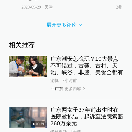
2020-09-29
∙ 天津
2赞
展开更多评论
相关推荐
广东潮安怎么玩？10大景点
不可错过，古寨、古村、天
池、峡谷、非遗、美食全都有
渝帆
7小时前
更多内容
广东
广东两女子37年前出生时在
医院被抱错，起诉至法院索赔
260万余元
00:59
锋线视频
4天前