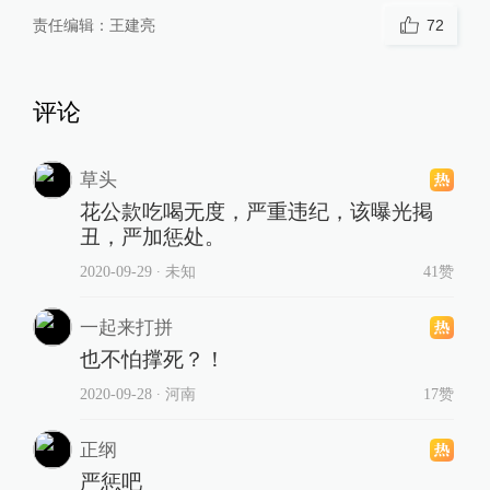
责任编辑：
王建亮
72
评论
草头
花公款吃喝无度，严重违纪，该曝光掲
丑，严加惩处。
2020-09-29
∙ 未知
41赞
一起来打拼
也不怕撑死？！
2020-09-28
∙ 河南
17赞
正纲
严惩吧