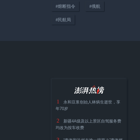
#
熔断指令
#
俄航
#
民航局
慢阻肺“肺友”——戒烟是首要治
疗措施
1
永和豆浆创始人林炳生逝世，享
年70岁
2
新疆4A级及以上景区自驾服务费
均改为按车收费
3