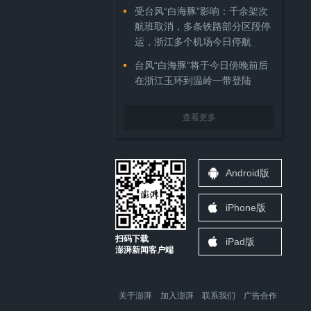
受台风“白海豚”影响：千余架次
航班取消，多条铁路部分区段停
运，浙江多个机场今日停航
台风“白海豚”将于今日傍晚前后
在浙江玉环到温岭一带登陆
查看更多
Android版
iPhone版
扫码下载
iPad版
澎湃新闻客户端
关于澎湃
加入澎湃
联系我们
广告合作