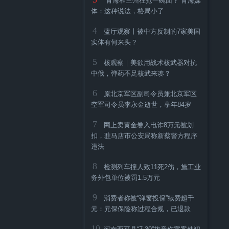
“青海和兰州在抢一碗面？”青海媒
体：这种说法，格局小了
4
蓝厅观察丨被中方反制的7家美国
实体有何来头？
5
核观察｜美欲用战术核武器对抗
中俄，弹药不足核武来凑？
6
原北京军区副司令员兼北京军区
空军司令员李永金逝世，享年84岁
7
网上卖黄金卷入电诈8万元被划
扣，驻马店市公安局称新蔡警方程序
违法
8
检测列车撞人致11死2伤，施工业
务外包单位被罚1.5万元
9
消费者称被“弹窗投保”续费超千
元：元保保险称过程合规，已退款
10