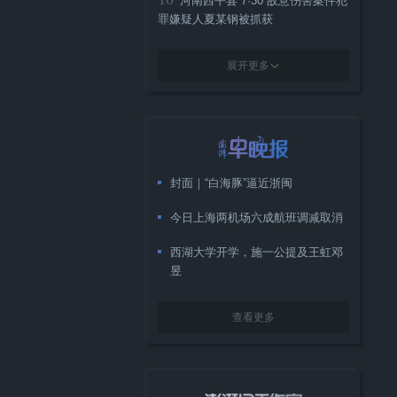
河南西平县“7·30”故意伤害案件犯
罪嫌疑人夏某钢被抓获
展开更多
封面｜“白海豚”逼近浙闽
今日上海两机场六成航班调减取消
西湖大学开学，施一公提及王虹邓
昱
查看更多