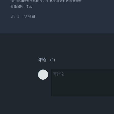
澎湃新闻记者 王嘉仪 实习生 林美汕 素材来源 新华社
责任编辑：
李蕊
1
收藏
评论
（
0
）