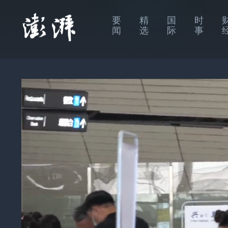
要
精
国
时
闻
选
际
事