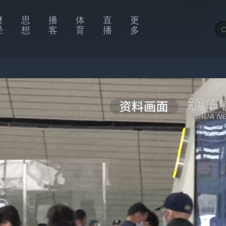
财
思
播
体
直
更
经
想
客
育
播
多