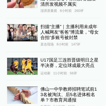
清所发视频不属实
澎湃质量观
8小时前
260
评
扫描“主播”｜主播利用未成年
人喊网友“爸爸”博流量，“母女
合拍”多账号被封禁
1
直击现场
8小时前
147
评
U17国足三连胜晋级明日之星
半决赛，定位球成最大亮点
运动家
11小时前
56
评
佛山一中学教师招聘笔试前1
3名被淘汰、后5名进体检名
单？市教育局通报