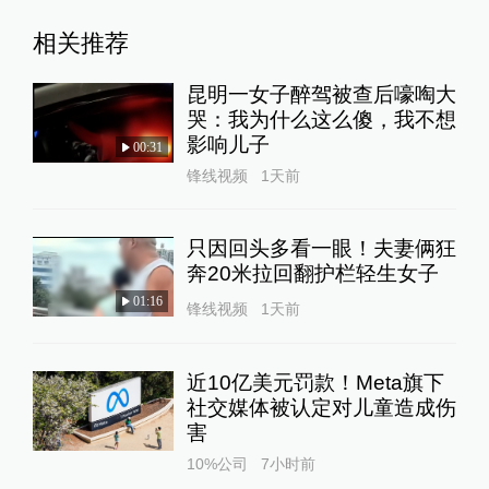
相关推荐
昆明一女子醉驾被查后嚎啕大
哭：我为什么这么傻，我不想
影响儿子
00:31
锋线视频
1天前
只因回头多看一眼！夫妻俩狂
奔20米拉回翻护栏轻生女子
01:16
锋线视频
1天前
近10亿美元罚款！Meta旗下
社交媒体被认定对儿童造成伤
害
10%公司
7小时前