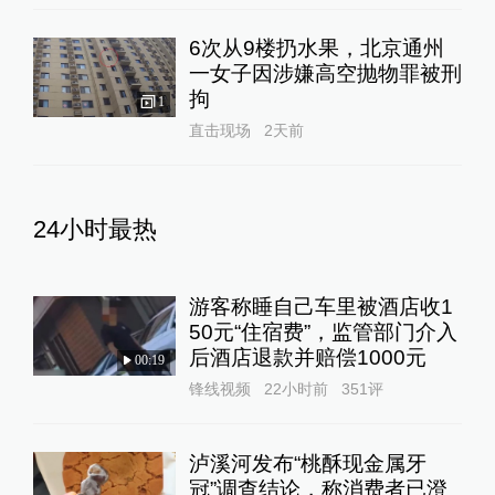
6次从9楼扔水果，北京通州
一女子因涉嫌高空抛物罪被刑
拘
1
直击现场
2天前
24小时最热
游客称睡自己车里被酒店收1
50元“住宿费”，监管部门介入
后酒店退款并赔偿1000元
00:19
锋线视频
22小时前
351
评
泸溪河发布“桃酥现金属牙
冠”调查结论，称消费者已澄