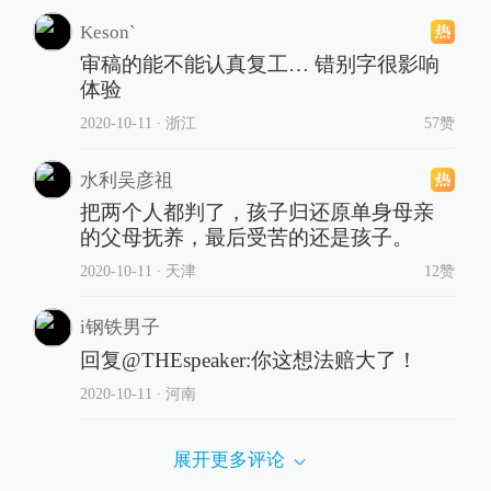
Keson`
审稿的能不能认真复工… 错别字很影响
体验
2020-10-11
∙ 浙江
57赞
水利吴彦祖
把两个人都判了，孩子归还原单身母亲
的父母抚养，最后受苦的还是孩子。
2020-10-11
∙ 天津
12赞
i钢铁男子
回复@THEspeaker:你这想法赔大了！
2020-10-11
∙ 河南
展开更多评论