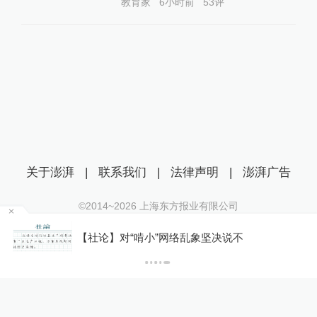
教育家
6小时前
53
评
关于澎湃
|
联系我们
|
法律声明
|
澎湃广告
©2014~
2026
上海东方报业有限公司
沪ICP证：沪B2-20170116 | 沪ICP备14003370号
纪
【社论】对“啃小”网络乱象坚决说不
互联网新闻信息服务许可证：31120170006
沪公网安备 31010602000299号