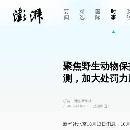
要
精
国
时
闻
选
际
事
聚焦野生动物保
测，加大处罚力
胡璐、周勉/新华社
2020-10-14 06:07
法治中国
>
新华社北京10月13日消息，1