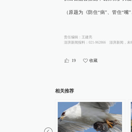
（原题为《防住“病”、管住“
责任编辑：
王建亮
澎湃新闻报料：021-962866
澎湃新闻，未
19
收藏
相关推荐