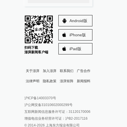
Android版
iPhone版
扫码下载
iPad版
澎湃新闻客户端
关于澎湃
加入澎湃
联系我们
广告合作
法律声明
隐私政策
澎湃矩阵
新闻报料
报料热线: 021-962866
澎湃新闻微博
沪ICP备14003370号
报料邮箱: news@thepaper.cn
澎湃新闻公众号
沪公网安备31010602000299号
澎湃新闻抖音号
互联网新闻信息服务许可证：31120170006
派生万物开放平台
增值电信业务经营许可证：沪B2-2017116
© 2014-
2026
上海东方报业有限公司
IP SHANGHAI