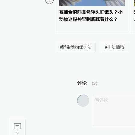
布涉野生动植物违法犯罪
被捕食瞬间竟然转头盯镜头？小
报奖励办法：最高奖励
动物这眼神里到底藏着什么？
#
野生动物保护法
#
非法捕猎
评论
（
9
）
9