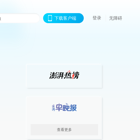
登录
下载客户端
无障碍
查看更多