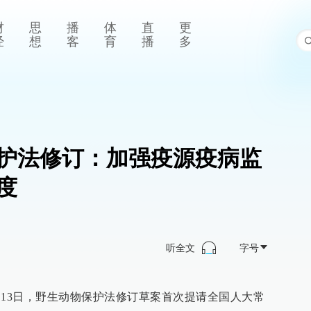
财
思
播
体
直
更
经
想
客
育
播
多
护法修订：加强疫源疫病监
度
听全文
字号
0月13日，野生动物保护法修订草案首次提请全国人大常