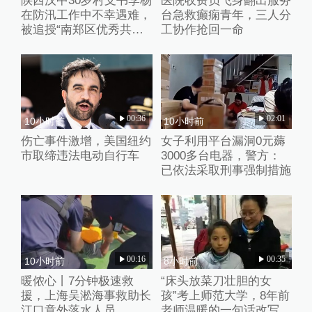
陕西汉中30岁村支书李杨
医院收费员飞身翻出服务
在防汛工作中不幸遇难，
台急救癫痫青年，三人分
被追授“南郑区优秀共产
工协作抢回一命
党员”称号
00:36
02:01
10小时前
10小时前
伤亡事件激增，美国纽约
女子利用平台漏洞0元薅
市取缔违法电动自行车
3000多台电器，警方：
已依法采取刑事强制措施
00:16
00:35
10小时前
8小时前
暖侬心丨7分钟极速救
“床头放菜刀壮胆的女
援，上海吴淞海事救助长
孩”考上师范大学，8年前
江口意外落水人员
老师温暖的一句话改写了