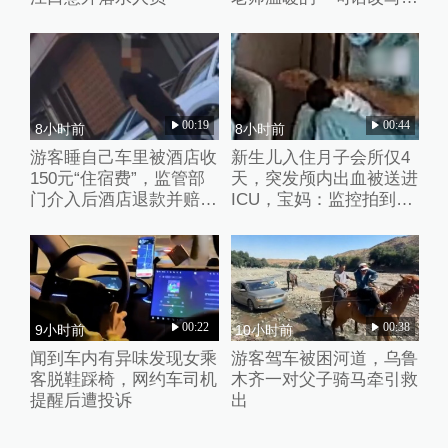
她的人生
00:19
00:44
8小时前
8小时前
游客睡自己车里被酒店收
新生儿入住月子会所仅4
150元“住宿费”，监管部
天，突发颅内出血被送进
门介入后酒店退款并赔偿
ICU，宝妈：监控拍到护
1000元
理人员扇婴儿耳光
00:22
00:38
9小时前
10小时前
闻到车内有异味发现女乘
游客驾车被困河道，乌鲁
客脱鞋踩椅，网约车司机
木齐一对父子骑马牵引救
提醒后遭投诉
出