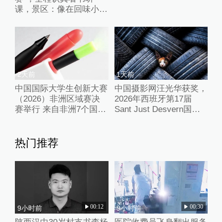
课，景区：像在回味小时
候的课堂时光
2天前
1天前
中国国际大学生创新大赛
中国摄影网汪光华获奖，
（2026）非洲区域赛决
2026年西班牙第17届
赛举行 来自非洲7个国家
Sant Just Desvern国际
的100余名师生现场参赛
摄影大赛（彩色组）获奖
作品公布
热门推荐
00:12
00:30
9小时前
9小时前