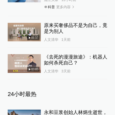
更多内容
科普
原来买奢侈品不是为自己，竟
是为别人
01:57
人文清华
1天前
《去死的漫漫旅途》：机器人
如何杀死自己？
03:05
人文清华
3天前
24小时最热
永和豆浆创始人林炳生逝世，