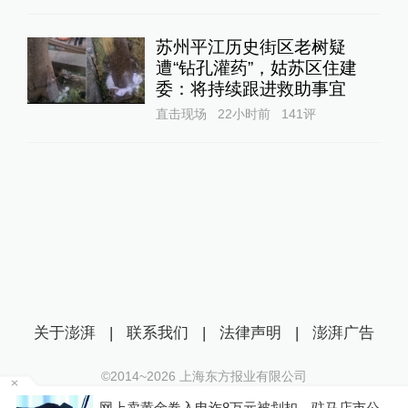
苏州平江历史街区老树疑
遭“钻孔灌药”，姑苏区住建
委：将持续跟进救助事宜
直击现场
22小时前
141
评
关于澎湃
|
联系我们
|
法律声明
|
澎湃广告
©2014~
2026
上海东方报业有限公司
沪ICP证：沪B2-20170116 | 沪ICP备14003370号
一黄
网上卖黄金卷入电诈8万元被划扣，驻马店市公