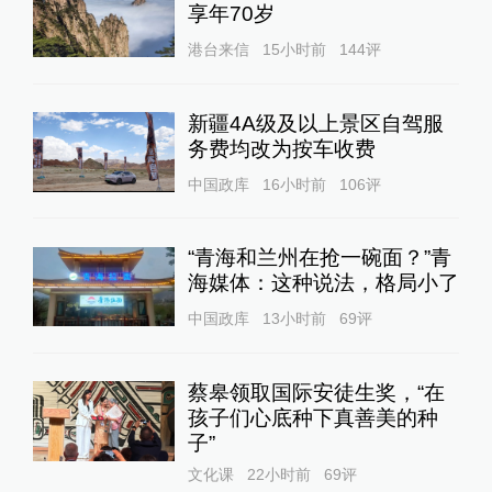
享年70岁
港台来信
15小时前
144
评
新疆4A级及以上景区自驾服
务费均改为按车收费
中国政库
16小时前
106
评
“青海和兰州在抢一碗面？”青
海媒体：这种说法，格局小了
中国政库
13小时前
69
评
蔡皋领取国际安徒生奖，“在
孩子们心底种下真善美的种
子”
文化课
22小时前
69
评