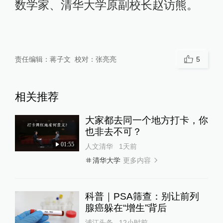
数学家、清华大学原副校长赵访熊。
责任编辑：
蒋子文
校对：
张亮亮
5
相关推荐
大家都去同一个地方打卡，你
也非去不可？
01:55
人文清华
1天前
更多内容
清华大学
科普｜PSA筛查：别让前列
腺癌躲在“增生”背后
浦江头条
12小时前