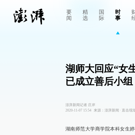
要
精
国
时
闻
选
际
事
湖师大回应“女
已成立善后小组
澎湃新闻记者 庄岸
2020-11-07 15:54
来源：
澎湃新闻
∙
直击现
湖南师范大学商学院本科女生婷