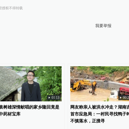
经授权不得转载
我要举报
01:13
00:
袁树雄深情献唱的家乡隆回竟是
网友称亲人被洪水冲走？湖南
中药材宝库
首市应急局：一村民寻找鸭子
不慎落水，正搜寻