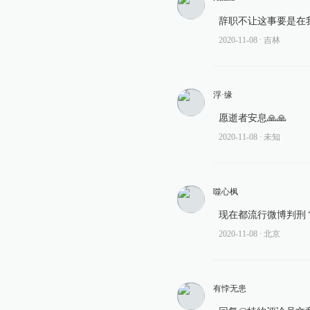
辞职不让这事要是在
2020-11-08
∙ 吉林
浮·缘
愿逝者安息🙏🙏
2020-11-08
∙ 未知
噬心枫
现在都流行微博判刑
2020-11-08
∙ 北京
有悖无患