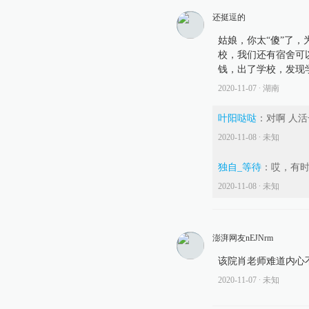
还挺逗的
姑娘，你太“傻”了
校，我们还有宿舍可
钱，出了学校，发现
2020-11-07
∙ 湖南
叶阳哒哒
：
对啊 人
2020-11-08
∙ 未知
独自_等待
：
哎，有
2020-11-08
∙ 未知
澎湃网友nEJNrm
该院肖老师难道内心
2020-11-07
∙ 未知