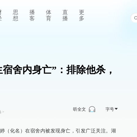
财
思
播
体
直
更
经
想
客
育
播
多
生宿舍内身亡”：排除他杀，
听全文
字号
场
>
婷（化名）在宿舍内被发现身亡，引发广泛关注。湖