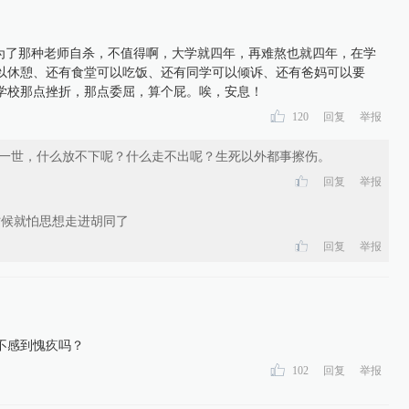
，为了那种老师自杀，不值得啊，大学就四年，再难熬也就四年，在学
以休憩、还有食堂可以吃饭、还有同学可以倾诉、还有爸妈可以要
学校那点挫折，那点委屈，算个屁。唉，安息！
120
回复
举报
活一世，什么放不下呢？什么走不出呢？生死以外都事擦伤。
回复
举报
时候就怕思想走进胡同了
回复
举报
不感到愧疚吗？
102
回复
举报