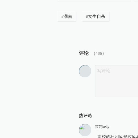
#
湖南
#
女生自杀
评论
（
486
）
热评论
芸芸kelly
高校的社团风形式风