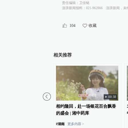
责任编辑：
卫佳铭
澎湃新闻报料：021-962866
澎湃新闻，未
104
收藏
相关推荐
00:38
医药大学原党委书记蔡光
相约隆回，赴一场银花百合飘香
，曾积极推动学校更名大
的盛会 | 湘中药库
#
湖南
更多内容 >