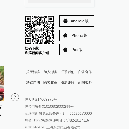
Android版
iPhone版
扫码下载
iPad版
澎湃新闻客户端
关于澎湃
加入澎湃
联系我们
广告合作
法律声明
隐私政策
澎湃矩阵
新闻报料
报料热线: 021-962866
澎湃新闻微博
26
00:45
沪ICP备14003370号
报料邮箱: news@thepaper.cn
澎湃新闻公众号
沪公网安备31010602000299号
吉
外卖员朝餐品吐口水？湖南湘江
湖南中医药大学原党委
澎湃新闻抖音号
互联网新闻信息服务许可证：31120170006
时
新区公安局：系摆拍，涉事三人
先辞世，曾积极推动学
派生万物开放平台
增值电信业务经营许可证：沪B2-2017116
被行拘
学
© 2014-
2026
上海东方报业有限公司
IP SHANGHAI