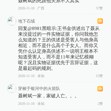
聂树斌的死跟他关系不大其实
2020-11-10
∙ 广西
57赞
地下石绒
回复@8981黑暗示:王书金供述出了聂从
来没提过的一件实物证据，你问我他怎
么知道的？王的供述是受害人与他身高
相近，而不是什么高个子女人。而你又
凭什么认定身高供述不一说明王根本不
知道受害人，而不是11年来记忆模糊
呢？况且实物证据优先于言辞证据，这
是最起码的规则。
2020-11-10
∙ 未知
15赞
穿梭于银河中的火箭队
聂树斌一家，家破人亡。。。
2020-11-10
∙ 未知
2赞