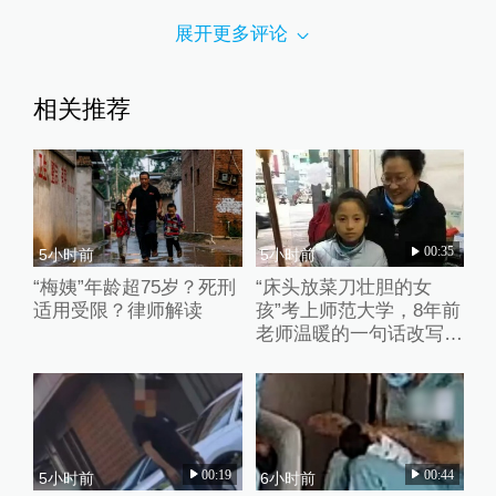
展开更多评论
相关推荐
00:35
5小时前
5小时前
“梅姨”年龄超75岁？死刑
“床头放菜刀壮胆的女
适用受限？律师解读
孩”考上师范大学，8年前
老师温暖的一句话改写了
她的人生
00:19
00:44
5小时前
6小时前