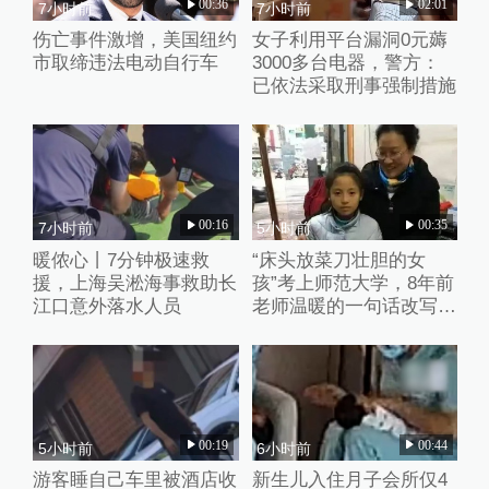
00:36
02:01
7小时前
7小时前
伤亡事件激增，美国纽约
女子利用平台漏洞0元薅
市取缔违法电动自行车
3000多台电器，警方：
已依法采取刑事强制措施
00:16
00:35
7小时前
5小时前
暖侬心丨7分钟极速救
“床头放菜刀壮胆的女
援，上海吴淞海事救助长
孩”考上师范大学，8年前
江口意外落水人员
老师温暖的一句话改写了
她的人生
00:19
00:44
5小时前
6小时前
游客睡自己车里被酒店收
新生儿入住月子会所仅4