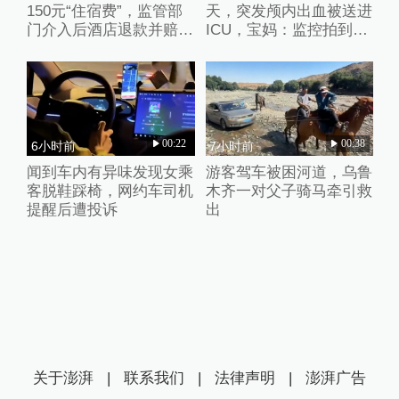
150元“住宿费”，监管部
天，突发颅内出血被送进
门介入后酒店退款并赔偿
ICU，宝妈：监控拍到护
1000元
理人员扇婴儿耳光
00:22
00:38
6小时前
7小时前
闻到车内有异味发现女乘
游客驾车被困河道，乌鲁
客脱鞋踩椅，网约车司机
木齐一对父子骑马牵引救
提醒后遭投诉
出
关于澎湃
|
联系我们
|
法律声明
|
澎湃广告