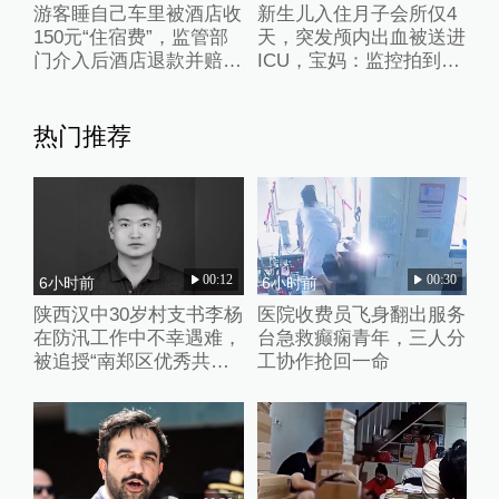
游客睡自己车里被酒店收
新生儿入住月子会所仅4
150元“住宿费”，监管部
天，突发颅内出血被送进
门介入后酒店退款并赔偿
ICU，宝妈：监控拍到护
1000元
理人员扇婴儿耳光
热门推荐
00:12
00:30
6小时前
6小时前
陕西汉中30岁村支书李杨
医院收费员飞身翻出服务
在防汛工作中不幸遇难，
台急救癫痫青年，三人分
被追授“南郑区优秀共产
工协作抢回一命
党员”称号