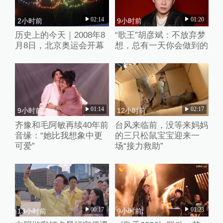
02:14
01:20
2小时前
9小时前
历史上的今天｜2008年8
“歌王”胡彦斌：不放弃梦
月8日，北京奥运会开幕
想，总有一天你会做到的
01:14
02:17
9小时前
12小时前
齐豫和毛阿敏再续40年前
台风来临前，没等来妈妈
音缘：“她比我想象中更
的三只松鼠宝宝迎来一
可爱”
场“接力救助”
00:17
01:23
13小时前
9小时前