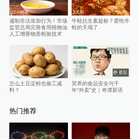
22小时前
3天前
遏制非法添加行为！市场
牛蛙抗生素超标？爱吃牛
监管总局完善食用植物油
蛙的天塌了
人工增香物质检验技术
播客
4天前
22小时前
怎么土豆淀粉也偷工减
冥界的食品安全与千
料？
年“外卖”史｜奇谭新语
热门推荐