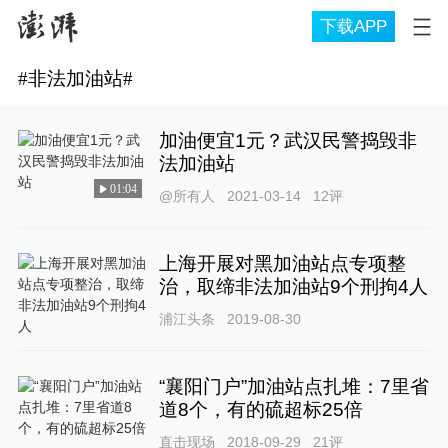
下载APP
#
非法加油站
#
加油便宜1元？武汉民警捣毁非
法加油站
01:04
@所有人
2021-03-14
12
评
上海开展对黑加油站点专项整
治，取缔非法加油站9个刑拘4人
浦江头条
2019-08-30
“襄阳门户”加油站点扎堆：7里省
道8个，有的硫超标25倍
直击现场
2018-09-29
21
评