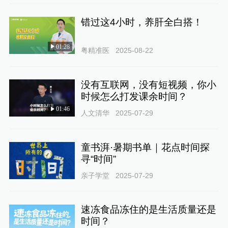
错过这4小时，养肝全白搭！
01:28
粤精准医
2025-08-22
没有互联网，没有短视频，你小
时候怎么打发课余时间？
01:46
人文清华
2025-07-29
童书湃·暑期书单｜花点时间探
寻“时间”
亲子学堂
2025-07-29
速冻食品冻住的是生活质量还是
时间？