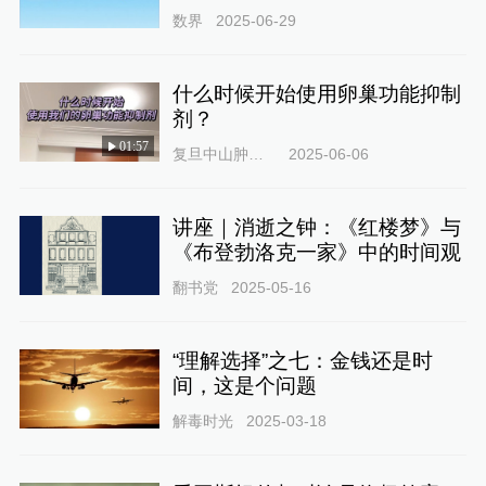
数界
2025-06-29
什么时候开始使用卵巢功能抑制
剂？
01:57
复旦中山肿瘤徐蓓医生
2025-06-06
讲座｜消逝之钟：《红楼梦》与
《布登勃洛克一家》中的时间观
翻书党
2025-05-16
“理解选择”之七：金钱还是时
间，这是个问题
解毒时光
2025-03-18