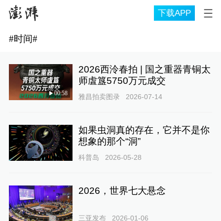
下载APP
#
时间
#
2026西泠春拍 | 国之重器青铜太
师虘簋5750万元成交
00:58
雅昌拍卖图录
2026-07-14
如果虫洞真的存在，它并不是你
想象的那个“洞”
科普岛
2026-05-28
2026，世界七大悬念
三亚发布
2026-01-06