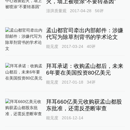
火，墙上被喷涂“不要转基因”
澎湃质量观
2017-04-28
56
评
孟山都官司牵出内部邮件：涉嫌
代写为除草剂背书的学术论文
能见度
2017-03-24
40
评
拜耳承诺：收购孟山都后，未来
6年要在美国投资80亿美元
能见度
2017-01-18
34
评
拜耳660亿美元收购获孟山都股
东批准，还需反垄断审查
能见度
2016-12-14