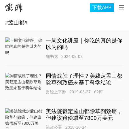
下载APP
#
孟山都
#
一周文化讲座｜你吃的真的是你
以为的吗
翻书党
2024-05-03
同情战胜了理性？美裁定孟山都
除草剂致癌未基于科学结论
财经上下游
2019-03-27
62
评
美法院裁定孟山都除草剂致癌，
但建议赔偿减至7800万美元
绿政公署
2018-10-24