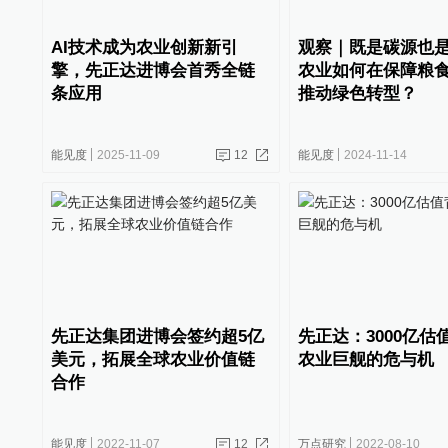
AI技术成为农业创新新引
观察｜既是碳源也
擎，先正达进博会首秀全链
农业如何在保障粮
条应用
推动绿色转型？
能见度
2025-11-09
12
能见度
2024-11-14
先正达集团进博会签约超5亿
先正达：3000亿估
美元，拓展全球农业价值链
农业巨舰的危与机
合作
能见度
2022-11-07
12
万点研究
2022-08-10