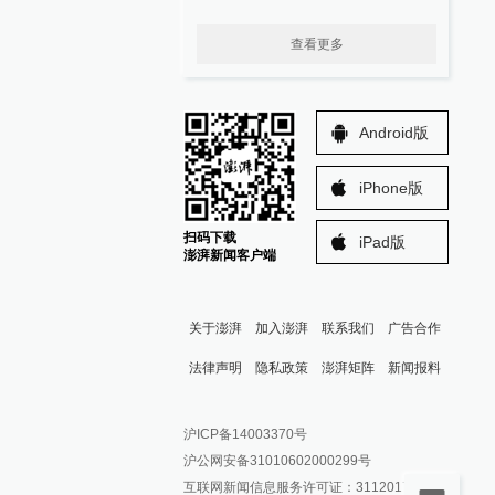
查看更多
Android版
iPhone版
扫码下载
iPad版
澎湃新闻客户端
关于澎湃
加入澎湃
联系我们
广告合作
法律声明
隐私政策
澎湃矩阵
新闻报料
报料热线: 021-962866
澎湃新闻微博
沪ICP备14003370号
报料邮箱: news@thepaper.cn
澎湃新闻公众号
沪公网安备31010602000299号
澎湃新闻抖音号
互联网新闻信息服务许可证：31120170006