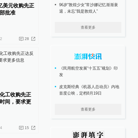
96岁“敦煌少女”常沙娜记忆渐渐衰
0亿美元收购先正
退，未忘“我是敦煌人”
部批准
查看更多
12
28
《民用航空发展“十五五”规划》印
发
皮克斯经典《机器人总动员》内地
首度公映，定档8月19日
化工收购先正
时间，要求更
查看更多
14
15