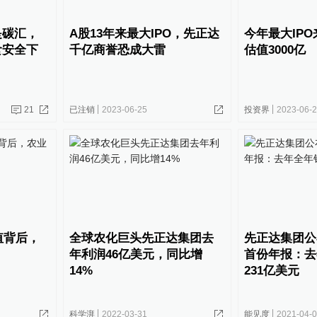
是碳汇，
A股13年来最大IPO，先正达
今年最大IP
食安全下
千亿商誉恐成大雷
估值3000亿
21
已注销
2023-06-25
投资界
2023-06-
值背后，
全球农化巨头先正达集团去
先正达集团公
年利润46亿美元，同比增
首份年报：去
14%
231亿美元
科学湃
2022-03-31
能见度
2021-04-