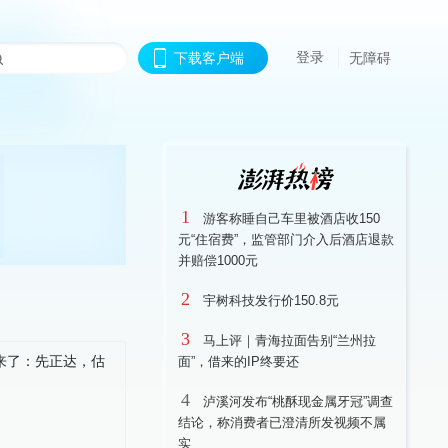
登录
下载客户端
无障碍
1
游客称睡自己车里被酒店收150
元“住宿费”，监管部门介入后酒店退款
并赔偿1000元
2
宇树科技发行价150.8元
3
马上评｜青海拉面告别“兰州拉
面”，借来的IP终要还
4
泸溪河发布“桃酥现金属牙冠”调查
结论，称消费者已澄清所发视频不属
实