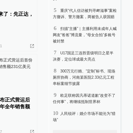
5
重庆“代人信访被判寻衅滋事”案检
O来了：先正达，
方撤诉、警方撤案，两被告人获国赔
6
扫描“主播”｜主播利用未成年人喊
网友“爸爸”博流量，“母女合拍”多账号
被封禁
21
7
U17国足三连胜晋级明日之星半
决赛，定位球成最大亮点
8
300万元行贿、“定制”标书、现场
厕所协商，河南某医院2.33亿元工程
串标案细节披露
9
欧足联称因凡蒂诺道歉“改变不了
布正式营运后
任何事”，将继续抵制世界杯
年全年销售额
10
人民锐评：婚介市场不能沦为“猎
场”
07