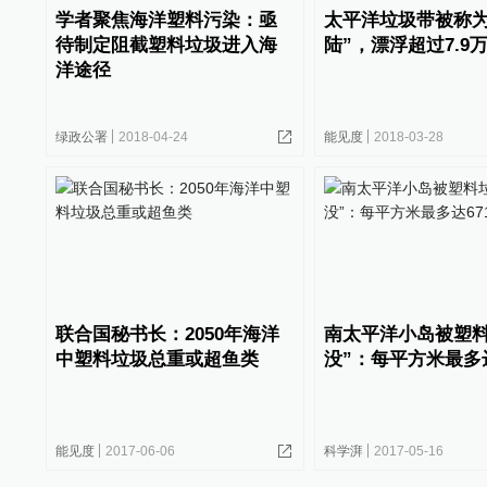
学者聚焦海洋塑料污染：亟
太平洋垃圾带被称为
待制定阻截塑料垃圾进入海
陆”，漂浮超过7.9
洋途径
绿政公署
2018-04-24
能见度
2018-03-28
联合国秘书长：2050年海洋
南太平洋小岛被塑料
中塑料垃圾总重或超鱼类
没”：每平方米最多达
能见度
2017-06-06
科学湃
2017-05-16