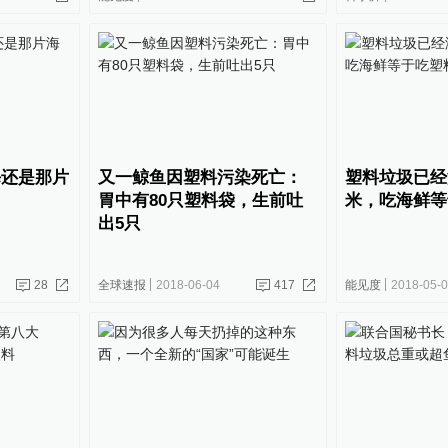
海还是那片
又一鲸鱼因塑料污染死亡：
塑料垃圾已经
胃中有80只塑料袋，生前吐
米，吃海鲜等
出5只
28
全球速报
2018-06-04
417
能见度
2018-05-