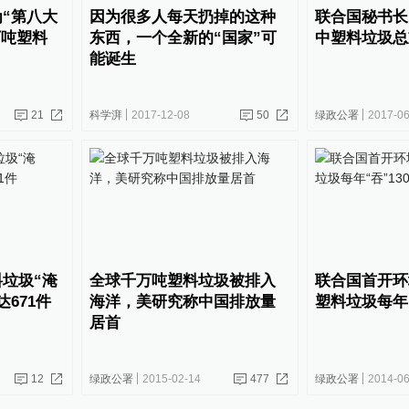
“第八大
因为很多人每天扔掉的这种
联合国秘书长：
万吨塑料
东西，一个全新的“国家”可
中塑料垃圾总
能诞生
21
科学湃
2017-12-08
50
绿政公署
2017-06
垃圾“淹
全球千万吨塑料垃圾被排入
联合国首开环
671件
海洋，美研究称中国排放量
塑料垃圾每年“
居首
12
绿政公署
2015-02-14
477
绿政公署
2014-06