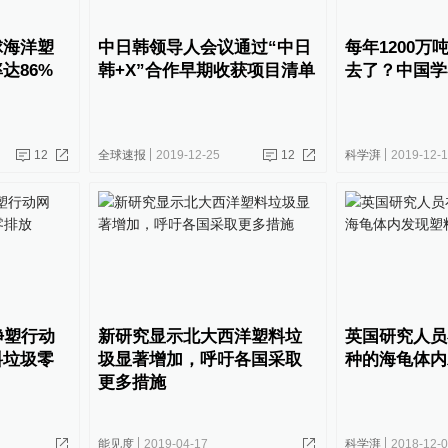
球海洋塑
中日韩领导人会议通过“中日
每年1200万
达86%
韩+X”合作早期收获项目清单
去了？中国学
12
全球速报
2019-12-25
12
科学湃
2019-12-
净塑行动
新研究显示北大西洋塑料垃
英国研究人员
料垃圾零
圾显著增加，呼吁各国采取
种的海龟体内
更多措施
能见度
2019-04-17
科学湃
2018-12-