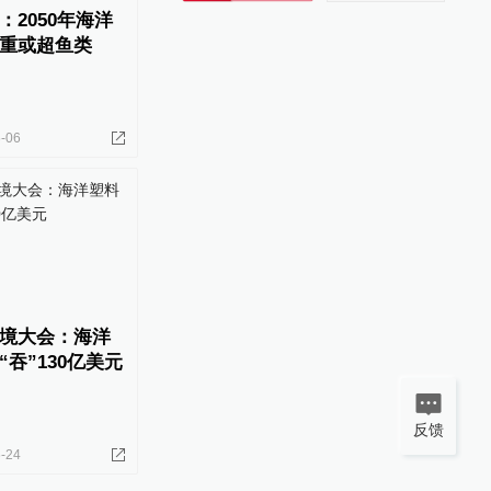
2050年海洋
重或超鱼类
-06
境大会：海洋
吞”130亿美元
反馈
-24