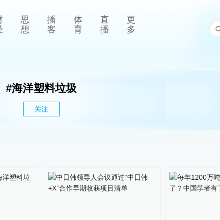
财
思
播
体
直
更
经
想
客
育
播
多
#
海洋塑料垃圾
关注