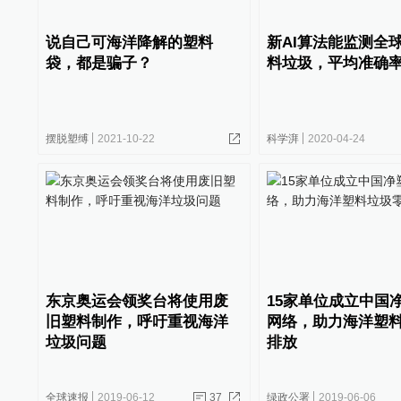
说自己可海洋降解的塑料
新AI算法能监测全
袋，都是骗子？
料垃圾，平均准确率
摆脱塑缚
2021-10-22
科学湃
2020-04-24
东京奥运会领奖台将使用废
15家单位成立中国
旧塑料制作，呼吁重视海洋
网络，助力海洋塑
垃圾问题
排放
全球速报
2019-06-12
37
绿政公署
2019-06-06