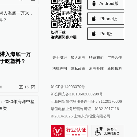
Android版
iPhone版
扫码下载
iPad版
澎湃新闻客户端
潜入海底一万
关于澎湃
加入澎湃
联系我们
广告合作
于吃塑料？
法律声明
隐私政策
澎湃矩阵
新闻报料
报料热线: 021-962866
澎湃新闻微博
沪ICP备14003370号
08
15
报料邮箱: news@thepaper.cn
澎湃新闻公众号
沪公网安备31010602000299号
澎湃新闻抖音号
互联网新闻信息服务许可证：31120170006
派生万物开放平台
增值电信业务经营许可证：沪B2-2017116
© 2014-
2026
上海东方报业有限公司
IP SHANGHAI
SIXTH TONE