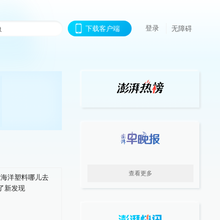
登录
下载客户端
无障碍
查看更多