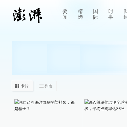
要
精
国
时
闻
选
际
事
卡片
列表