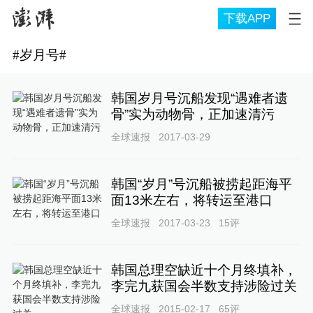
下载APP
#
岁月号
#
韩国岁月号沉船发现“遇难者遗
骨”实为动物骨，正加速清污
全球速报
2017-03-29
韩国“岁月”号沉船被捞起距海平
面13米左右，将转运至港口
全球速报
2017-03-23
15
评
韩国总理空缺近十个月终填补，
李完九获国会半数支持涉险过关
全球速报
2015-02-17
65
评