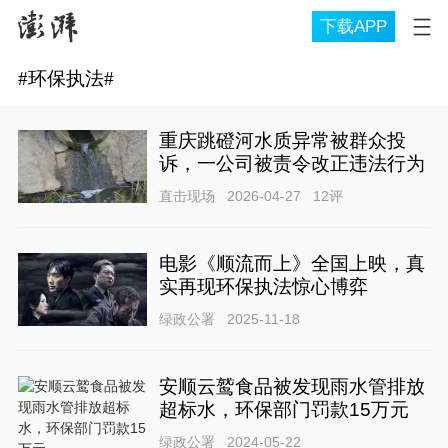
下载APP
#
环保执法
#
重庆跳磴河水质异常被群众投
诉，一公司被责令改正违法行为
直击现场
2026-04-27
12
评
电影《顺流而上》全国上映，真
实再现环保执法惊心博弈
绿政公署
2025-11-18
安顺云鹫食品被发现雨水管排放
超标水，环保部门罚款15万元
绿政公署
2024-05-22