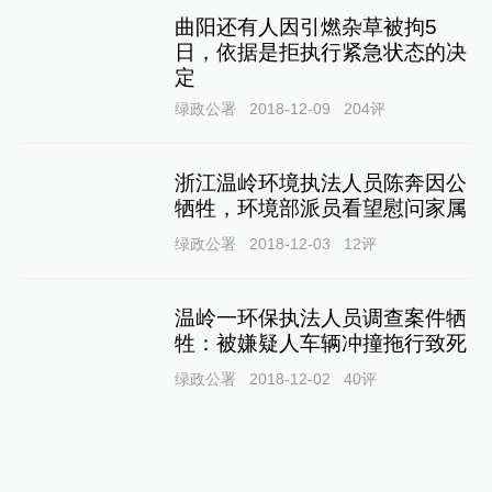
曲阳还有人因引燃杂草被拘5
日，依据是拒执行紧急状态的决
定
绿政公署
2018-12-09
204
评
浙江温岭环境执法人员陈奔因公
牺牲，环境部派员看望慰问家属
绿政公署
2018-12-03
12
评
温岭一环保执法人员调查案件牺
牲：被嫌疑人车辆冲撞拖行致死
绿政公署
2018-12-02
40
评
李干杰：坚决反对“一律关停”“先
停再说”等敷衍应对做法