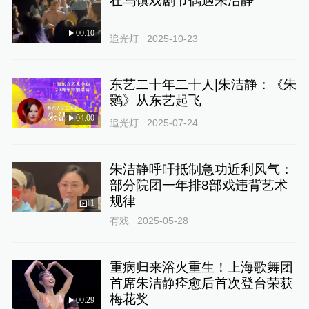
在乌镇戏剧节偶遇朱洁静
00:10
追光灯
2025-10-23
东艺二十年二十人|朱洁静：《朱
鹮》从东艺起飞
04:00
追光灯
2025-07-24
朱洁静呼吁抵制急功近利风气：
部分院团一年排8部戏违背艺术
规律
1
有戏
2025-05-28
重病归来浴火重生！上海歌舞团
首席朱洁静痊愈后首次登台荣获
梅花奖
00:29