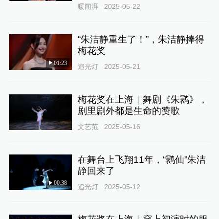
暖闻湃
2025-05-22
“朱洁静重生了！”，朱洁静捧得
梅花奖
01:23
追光灯
2025-05-21
梅花奖在上海｜舞剧《朱鹮》，
剧里剧外都是生命的赞歌
文艺范
2025-05-16
在舞台上飞翔11年，“鹮仙”朱洁
静回来了
00:38
追光灯
2025-05-12