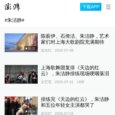
下载APP
#
朱洁静
#
陈薪伊、石倚洁、朱洁静，艺术
家们对上海大歌剧院充满期待
03:25
追光灯
2026-07-06
上海歌舞团复排《天边的红
云》，朱洁静排练现场哽咽落泪
文艺范
2026-07-01
18
评
排练完《天边的红云》，朱洁静
和五位年轻女主演都哭了
01:39
追光灯
2026-07-01