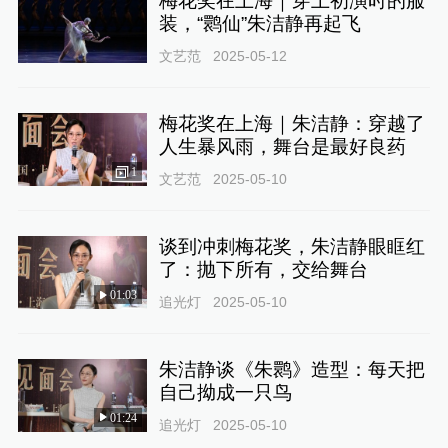
梅花奖在上海｜穿上初演时的服
装，“鹮仙”朱洁静再起飞
文艺范
2025-05-12
梅花奖在上海｜朱洁静：穿越了
人生暴风雨，舞台是最好良药
1
文艺范
2025-05-10
谈到冲刺梅花奖，朱洁静眼眶红
了：抛下所有，交给舞台
01:03
追光灯
2025-05-10
朱洁静谈《朱鹮》造型：每天把
自己拗成一只鸟
01:24
追光灯
2025-05-10