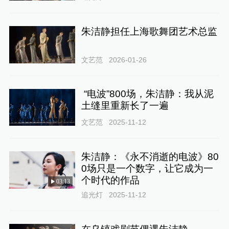
朱洁静担任上海歌舞团艺术总监
文艺范
2026-01-26
“电波”800场，朱洁静：我从泥
土缝里重新长了一遍
文艺范
2025-11-12
朱洁静：《永不消逝的电波》80
0场只是一个数字，让它成为一
个时代的作品
03:13
追光灯
2025-11-12