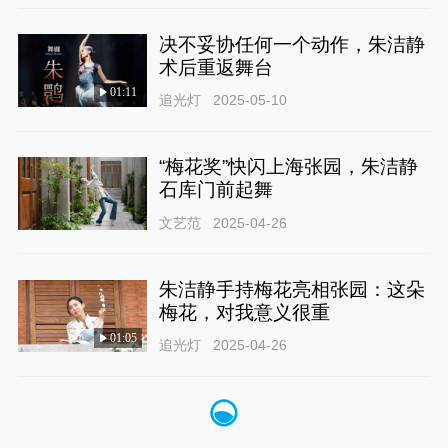
决不妥协任何一个动作，朱洁静
术后重返舞台
01:11
追光灯
2025-05-10
“梅花奖”快闪上海张园，朱洁静
石库门前起舞
文艺范
2025-04-26
朱洁静手持梅花亮相张园：这朵
梅花，对我意义很重
01:05
追光灯
2025-04-26