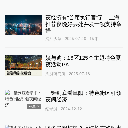
夜经济有“首席执行官”了，上海
推荐夜晚好去处并发十项支持举
措
浦江头条
2025-07-26
15
评
娱与购：16区125个主题特色夏
夜活动PK
澎湃研究所
2025-07-18
一镜到底看阜阳：特色街区引领
夜间经济
00:47
纪录湃
2024-12-12