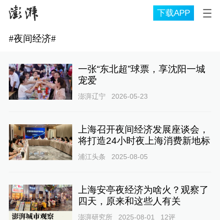
下载APP
#
夜间经济
#
一张“东北超”球票，享沈阳一城
宠爱
澎湃辽宁
2026-05-23
上海召开夜间经济发展座谈会，
将打造24小时夜上海消费新地标
浦江头条
2025-08-05
上海安亭夜经济为啥火？观察了
四天，原来和这些人有关
澎湃研究所
2025-08-01
12
评