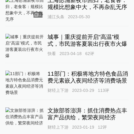
上海彭浦新夜市回归，老食客：
规模比想象中大，不再杂乱无序
1
浦江头条
2023-05-30
城事｜重庆提前开启“高温”模
式，市民游客夏装出行夜市火爆
快看
2023-04-18
62
评
11部门：积极将地方特色食品消
费元素嵌入夜间经济等消费场景
财经上下游
2023-03-29
113
评
文旅部答澎湃：抓住消费热点丰
富产品供给，繁荣夜间经济
财经上下游
2023-01-19
12
评