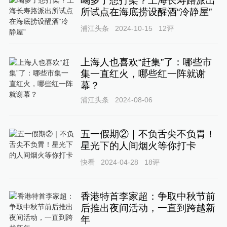
喝多了想打架？上海长寿路派出
所试点在海底捞设醒酒“冷静屋”
浦江头条
2024-10-15
12
评
上海人也喜欢“赶集”了：哪些市
集一直红火，哪些红一阵就谢
幕？
浦江头条
2024-08-06
五一假期②｜不负舌尖不负胃！
星光下的人间烟火等你打卡
快看
2024-04-28
18
评
香港特首李家超：争取中秋节前
后推出夜间活动，一直到跨越新
年