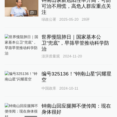
钟南山谈新冠阳性率升高：可防
可治不用慌，高危人群应重点关
注
1
绿政公署
2025-05-20
28
评
世界慢阻肺日｜国家基本公
卫“兜底”，早筛早管推动科学防
治
澎湃质量观
2024-11-20
编号325136！“钟南山星”闪耀星
空
中国政库
2024-10-11
钟南山回应腿脚不便传闻：现在
身体很好