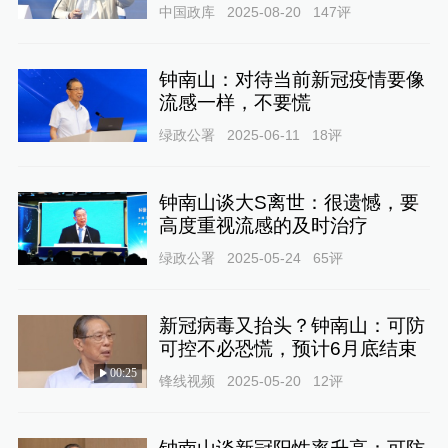
中国政库
2025-08-20
147
评
钟南山：对待当前新冠疫情要像
流感一样，不要慌
绿政公署
2025-06-11
18
评
钟南山谈大S离世：很遗憾，要
高度重视流感的及时治疗
绿政公署
2025-05-24
65
评
新冠病毒又抬头？钟南山：可防
可控不必恐慌，预计6月底结束
00:25
锋线视频
2025-05-20
12
评