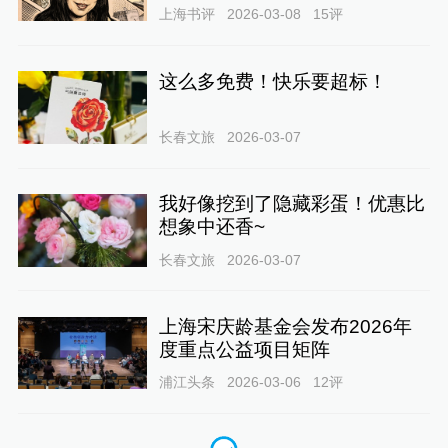
上海书评
2026-03-08
15
评
这么多免费！快乐要超标！
长春文旅
2026-03-07
我好像挖到了隐藏彩蛋！优惠比
想象中还香~
长春文旅
2026-03-07
上海宋庆龄基金会发布2026年
度重点公益项目矩阵
浦江头条
2026-03-06
12
评