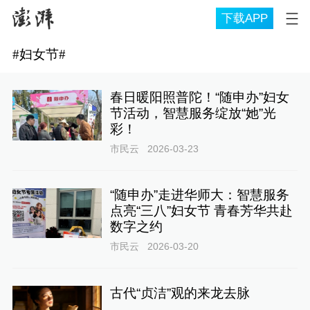
下载APP
#
妇女节
#
春日暖阳照普陀！“随申办”妇女
节活动，智慧服务绽放“她”光
彩！
市民云
2026-03-23
“随申办”走进华师大：智慧服务
点亮“三八”妇女节 青春芳华共赴
数字之约
市民云
2026-03-20
古代“贞洁”观的来龙去脉