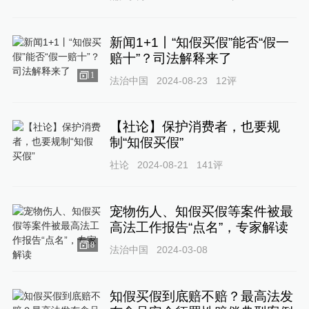
新闻1+1丨“知假买假”能否“假一
赔十”？司法解释来了
1
法治中国
2024-08-23
12
评
【社论】保护消费者，也要规
制“知假买假”
社论
2024-08-21
141
评
宠物伤人、知假买假等案件被最
高法工作报告“点名”，专家解读
8
法治中国
2024-03-08
知假买假到底赔不赔？最高法发