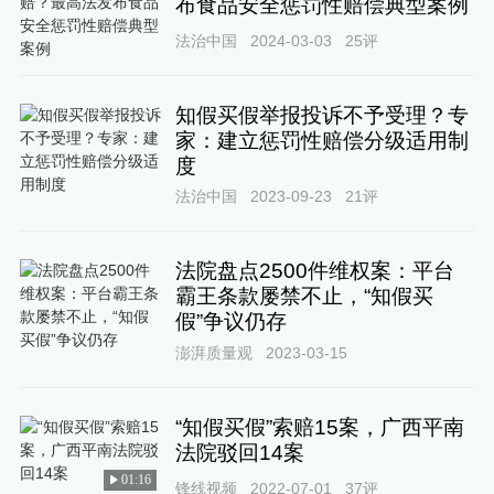
布食品安全惩罚性赔偿典型案例
法治中国
2024-03-03
25
评
知假买假举报投诉不予受理？专
家：建立惩罚性赔偿分级适用制
度
法治中国
2023-09-23
21
评
法院盘点2500件维权案：平台
霸王条款屡禁不止，“知假买
假”争议仍存
澎湃质量观
2023-03-15
“知假买假”索赔15案，广西平南
法院驳回14案
01:16
锋线视频
2022-07-01
37
评