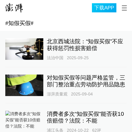
下载APP
#
知假买假
#
北京西城法院：“知假买假”不应
获得惩罚性损害赔偿
法治中国
2025-09-25
对知假买假等问题严格监管，三
部门整治重点劳动防护用品隐患
澎湃质量观
2025-09-04
消费者多次“知假买假”能否获10
倍赔偿？法院：不能
浦江头条
2024-10-22
62
评