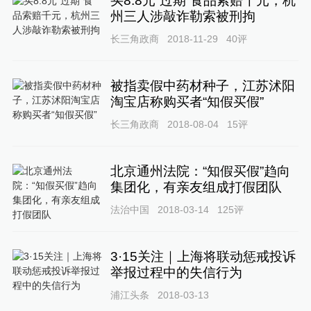
买8.8元“过期”食品索赔千元，杭
州三人涉敲诈勒索被刑拘
长三角政商
2018-11-29
40
评
被指卖假中药材种子，江苏沭阳
淘宝店称购买者“知假买假”
长三角政商
2018-08-04
15
评
北京通州法院：“知假买假”趋向
集团化，有亲友组成打假团队
法治中国
2018-03-14
125
评
3·15关注｜上海将联动惩戒投诉
举报过程中的失信行为
浦江头条
2018-03-13