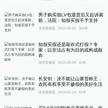
男子购买假LV包退货后又起诉索
赔，法院：知假买假不予支持
澎湃质量观
2022-05-02
304
评
知假买假还是敲诈式打假？专
家：以非法占有为目的或构成敲
诈
澎湃质量观
2019-05-08
43
评
长安剑：决不能让山寨货称王，
农民有权享受不掺假的美好生活
澎湃质量观
2019-02-14
65
评