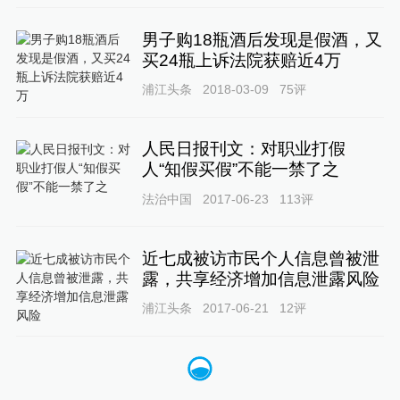
男子购18瓶酒后发现是假酒，又
买24瓶上诉法院获赔近4万
浦江头条
2018-03-09
75
评
人民日报刊文：对职业打假
人“知假买假”不能一禁了之
法治中国
2017-06-23
113
评
近七成被访市民个人信息曾被泄
露，共享经济增加信息泄露风险
浦江头条
2017-06-21
12
评