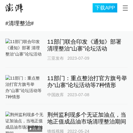
下载APP
#
清理整治
#
11部门联合印发《通知》部署
清理整治“山寨”论坛活动
三亚发布
2023-07-09
11部门：重点整治打官方旗号举
办“山寨”论坛活动等7种情形
中国政库
2023-07-08
荆州监利现多个无证加油点，当
地正值成品油市场清理整治期间
01:49
锋线视频
2022-05-24