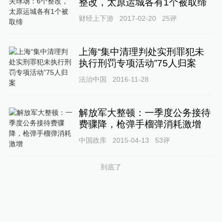
整改，太原运城各有1个被取缔
财经上下游
2017-02-20
25
评
上海“集中清理判处实刑罪犯未
执行刑罚专项活动”75人归案
法治中国
2016-11-28
解放军大整顿：一季度公务接待
费骤降，枪弹手榴弹消耗激增
中国政库
2015-04-13
53
评
到底了