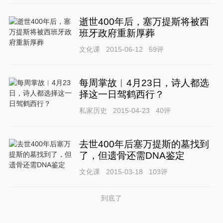
逝世400年后，塞万提斯将被西
班牙政府重新厚葬
文化课
2015-06-12
59
评
每周掌故︱4月23日，诗人都选
择这一日驾鹤西行？
私家历史
2015-04-23
40
评
去世400年后塞万提斯的墓找到
了，但遗骨还需DNA鉴定
文化课
2015-03-18
103
评
到底了