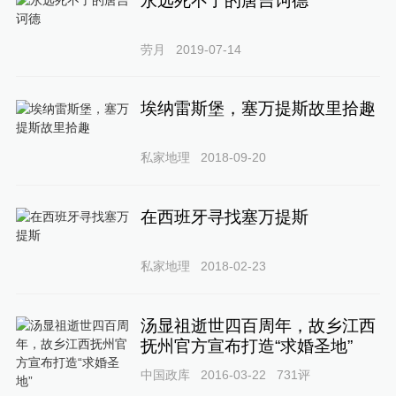
永远死不了的唐吉诃德
劳月
2019-07-14
埃纳雷斯堡，塞万提斯故里拾趣
私家地理
2018-09-20
在西班牙寻找塞万提斯
私家地理
2018-02-23
汤显祖逝世四百周年，故乡江西
抚州官方宣布打造“求婚圣地”
中国政库
2016-03-22
731
评