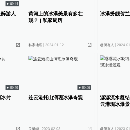
00:44
景醉游人
黄河上的冰瀑美景有多壮
冰瀑扮靓贺兰
观？ | 私家周历
私家地理
2024-01-12
@所有人
2024-01
00:40
00:56
间冰封
连云港托山涧现冰瀑奇观
潺潺流水凝结
云港现冰瀑景
关键帧
2023-02-03
@所有人
2023-01