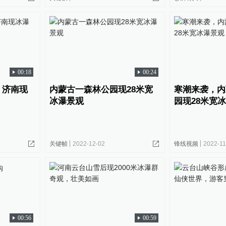
00:18
00:24
！济南现
内蒙古一森林公园现28米宽
寒潮来袭，内
冰瀑景观
园现28米宽
关键帧
2022-12-02
锋线视频
2022-11
00:56
00:59