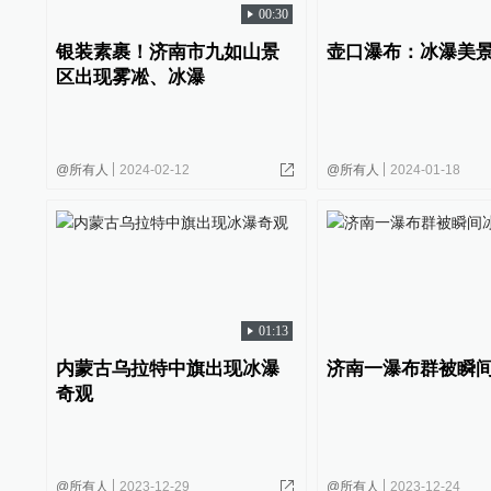
00:30
银装素裹！济南市九如山景
壶口瀑布：冰瀑美
区出现雾凇、冰瀑
@所有人
2024-02-12
@所有人
2024-01-18
01:13
内蒙古乌拉特中旗出现冰瀑
济南一瀑布群被瞬
奇观
@所有人
2023-12-29
@所有人
2023-12-24