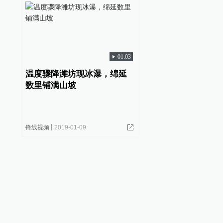
01:03
温度骤降潍坊现冰瀑，绵延
数里铺满山坡
锋线视频
2019-01-09