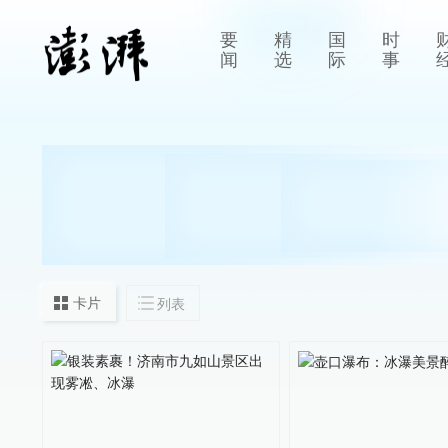
要
精
国
时
闻
选
际
事
卡片
列表