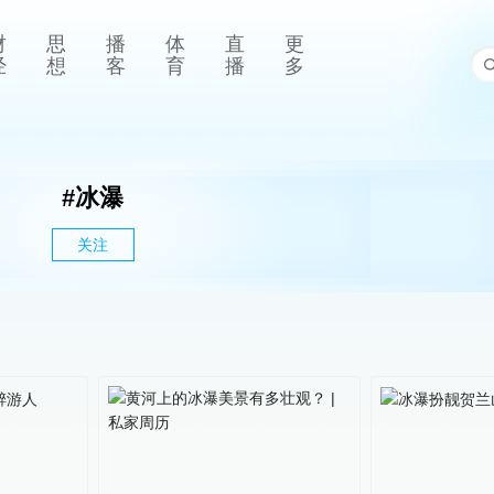
财
思
播
体
直
更
经
想
客
育
播
多
#
冰瀑
关注