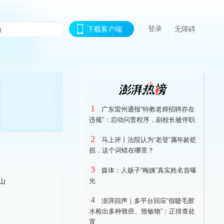
登录
下载客户端
无障碍
1
广东雷州通报“特教老师招聘存在
违规”：启动问责程序，副校长被停职
2
马上评丨法院认为“老登”属年龄贬
损，这个词错在哪里？
3
媒体：人贩子“梅姨”真实姓名首曝
光
4
澎湃回声｜多平台回应“假睫毛胶
水检出多种致癌、致敏物”：正排查处
置