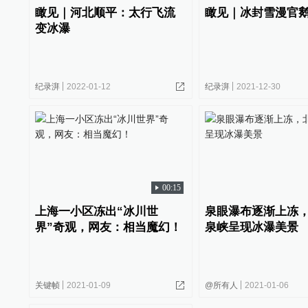
瞰见｜河北顺平：太行飞流
瞰见｜冰封雪漫官
变冰瀑
纪录湃
2022-01-12
纪录湃
2021-12-30
00:15
上海一小区冻出“冰川世
泉眼瀑布逐渐上冻
界”奇观，网友：相当魔幻！
泉峡呈现冰瀑美景
关键帧
2021-01-09
@所有人
2021-01-06