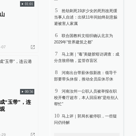
01:01
5
抢劫刺死19岁少女的死刑改死缓
山
当事人自述：出狱11年间始终刻意躲
避被害人家属
6
联合国教科文组织确认北京为
2029年“世界建筑之都”
-07
7
马上测｜“毒”美睫胶暗访调查：成
分含致癌物，监管存盲区
8
河南出台带薪休假新政：领导干
部要带头休假，推动全员应休尽休
9
河南汝州一公职人员被举报在职
00:56
校开餐厅超市，本人回应称“是给别人
成“玉带”，连
帮忙”
观
10
马上评｜郭局长被停职，一些疑
问仍待解
-29