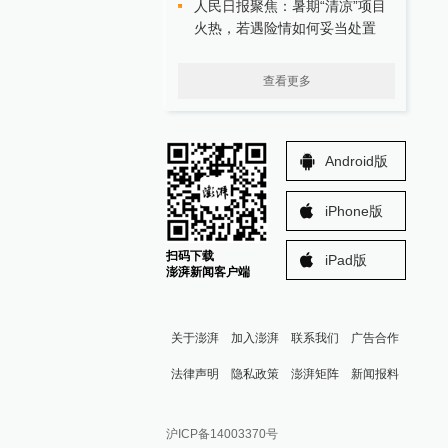
人民日报聚焦：暑期“清凉”项目
火热，若遇险情如何妥当处置
查看更多
Android版
iPhone版
扫码下载
iPad版
澎湃新闻客户端
关于澎湃
加入澎湃
联系我们
广告合作
法律声明
隐私政策
澎湃矩阵
新闻报料
报料热线: 021-962866
澎湃新闻微博
沪ICP备14003370号
报料邮箱: news@thepaper.cn
澎湃新闻公众号