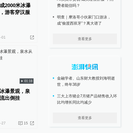
2000米冰瀑
费者能信吗？
，游客穿汉服
明查｜摩洛哥小伙家门口游泳，
成“偷渡西班牙”？离大谱了
-01
查看更多
金融学者、山东财大教授刘海明逝
01:18
世，终年38岁
冰瀑景观，泉
三大上市猪企7月猪产品销售收入环
流出倒挂
比均增长同比均减少
查看更多
-27
15