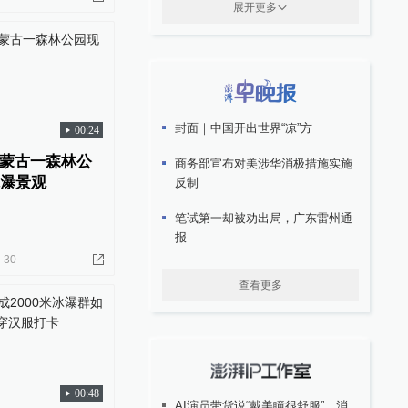
展开更多
封面｜中国开出世界“凉”方
00:24
蒙古一森林公
商务部宣布对美涉华消极措施实施
冰瀑景观
反制
笔试第一却被劝出局，广东雷州通
报
-30
查看更多
00:48
AI演员带货说“戴美瞳很舒服”，消