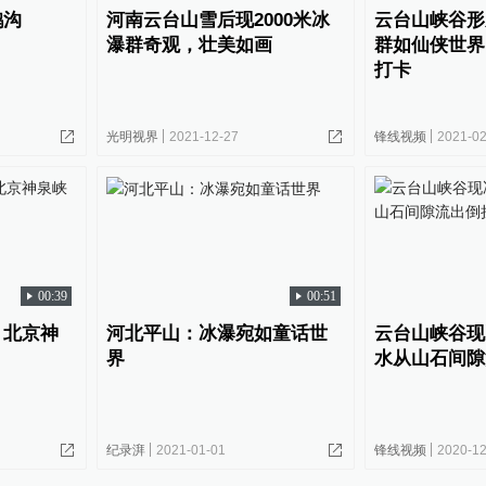
鹅沟
河南云台山雪后现2000米冰
云台山峡谷形成
瀑群奇观，壮美如画
群如仙侠世界
打卡
光明视界
2021-12-27
锋线视频
2021-02
00:39
00:51
，北京神
河北平山：冰瀑宛如童话世
云台山峡谷现
界
水从山石间隙
纪录湃
2021-01-01
锋线视频
2020-12