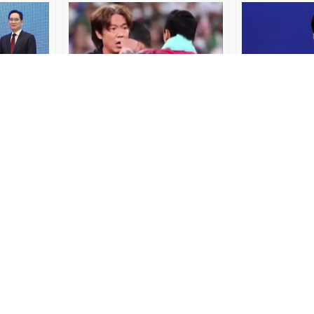
拆解：存
“黄金一代”倒在小组赛！“荒
韩国政府将投
时代“油
唐”背后的韩国足球“密室行
于AI和半导
政”与财阀控局
25
澎湃世界观
2026-06-30
314
全球速报
2026-06
00:23
士预计投
李在明对所谓中国渔船“非法
来论｜中国茶