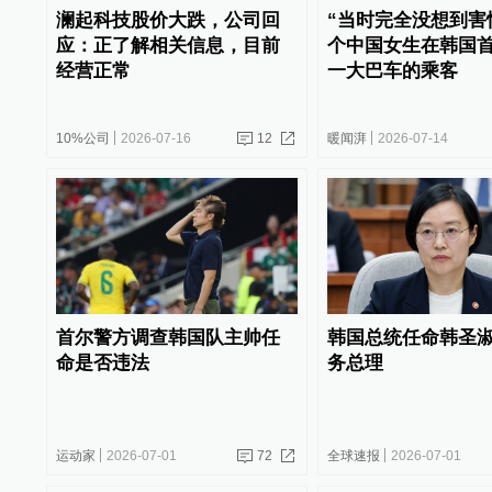
澜起科技股价大跌，公司回
“当时完全没想到害
应：正了解相关信息，目前
个中国女生在韩国
经营正常
一大巴车的乘客
10%公司
2026-07-16
12
暖闻湃
2026-07-14
首尔警方调查韩国队主帅任
韩国总统任命韩圣
命是否违法
务总理
运动家
2026-07-01
72
全球速报
2026-07-01