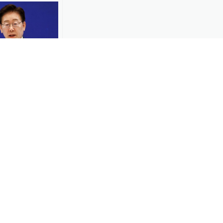
资千万亿韩元
体产业
-30
饮为什么在韩