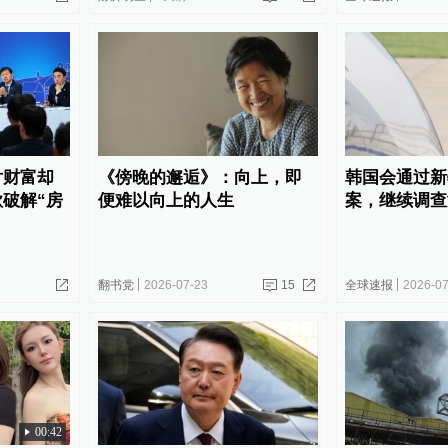
片财富却
《傍晚的邂逅》：向上，即
韩国会通过新
破解“房
便难以向上的人生
案，继续调查
翻书党
2026-07-23
15
全球速报
2026-07
00:42