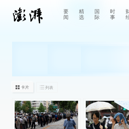
要
精
国
时
闻
选
际
事
卡片
列表