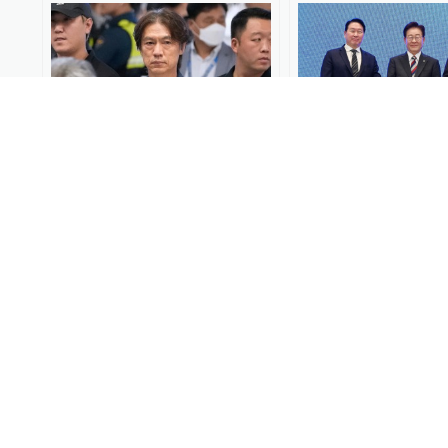
00:21
“洪明甫滚蛋”！韩国队出局
韩国万亿“芯”基建
后凌晨回国，前主帅遭球迷
储行业能否建成AI
怒骂
田”
World湃
2026-06-30
18
10%公司
2026-06-30
韩国将宣布大规模AI和芯片
韩国：三星和海力