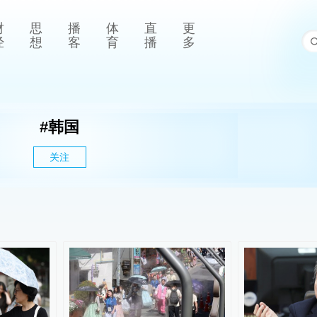
财
思
播
体
直
更
经
想
客
育
播
多
#
韩国
关注