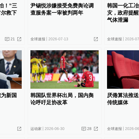
怕！”三
尹锡悦涉嫌接受免费舆论调
韩国一化工冶
首尔救下
查服务案一审被判两年
灾，政府提醒
气体泄漏
21
全球速报
2026-07-13
全球速报
2026-07
淑为新国
韩国队世界杯出局，国内舆
厌倦算法推送
论呼吁足协改革
传统媒体
运动家
2026-06-30
28
全球速报
2026-06