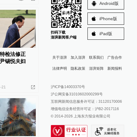
Android版
iPhone版
扫码下载
iPad版
澎湃新闻客户端
特检法修正
关于澎湃
加入澎湃
联系我们
广告合作
尹锡悦夫妇
法律声明
隐私政策
澎湃矩阵
新闻报料
报料热线: 021-962866
澎湃新闻微博
沪ICP备14003370号
-21
报料邮箱: news@thepaper.cn
澎湃新闻公众号
沪公网安备31010602000299号
澎湃新闻抖音号
互联网新闻信息服务许可证：31120170006
派生万物开放平台
增值电信业务经营许可证：沪B2-2017116
© 2014-
2026
上海东方报业有限公司
IP SHANGHAI
SIXTH TONE