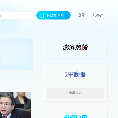
登录
下载客户端
无障碍
查看更多