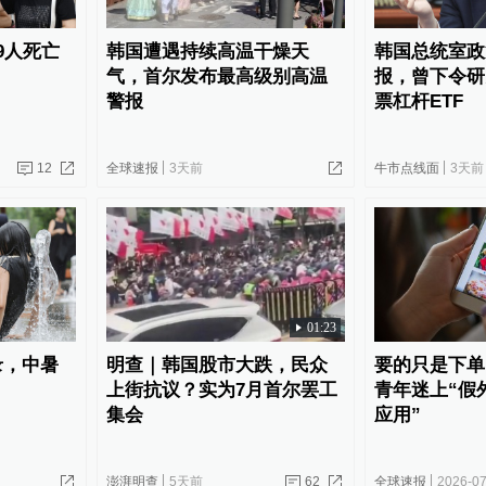
9人死亡
韩国遭遇持续高温干燥天
韩国总统室政
气，首尔发布最高级别高温
报，曾下令研
警报
票杠杆ETF
12
全球速报
3天前
牛市点线面
3天前
01:23
录，中暑
明查｜韩国股市大跌，民众
要的只是下单
上街抗议？实为7月首尔罢工
青年迷上“假
集会
应用”
澎湃明查
5天前
62
全球速报
2026-07