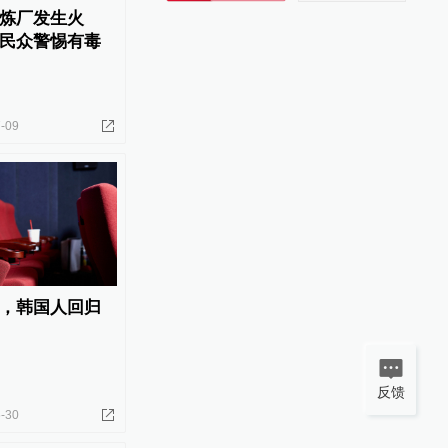
炼厂发生火
民众警惕有毒
-09
，韩国人回归
反馈
-30