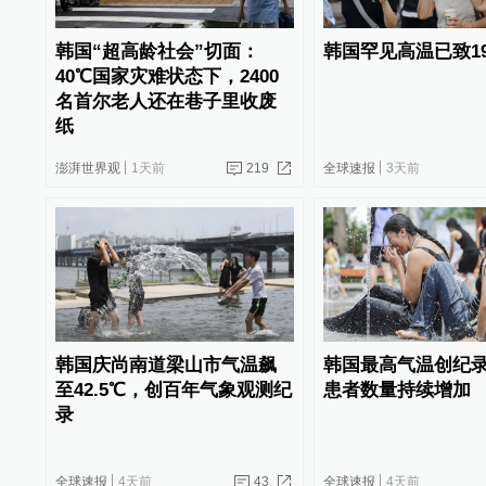
韩国“超高龄社会”切面：
韩国罕见高温已致1
40℃国家灾难状态下，2400
名首尔老人还在巷子里收废
纸
澎湃世界观
1天前
219
全球速报
3天前
韩国庆尚南道梁山市气温飙
韩国最高气温创纪
至42.5℃，创百年气象观测纪
患者数量持续增加
录
全球速报
4天前
43
全球速报
4天前