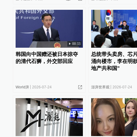
00:33
韩国向中国赠还被日本掠夺
总统带头卖房、芯
的清代石狮，外交部回应
涌向楼市，李在明欲
地产共和国”
World湃
2026-07-24
澎湃世界观
2026-07-24