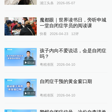
浦江头条
2026-05-07
魔都眼｜世界读书日，旁听申城
一堂自闭症学员的阅读课
快看
2026-04-23
12
评
孩子内向不爱说话，会是自闭症
吗？
03:14
粤精准医
2026-04-10
自闭症干预的黄金窗口期
01:15
粤精准医
2026-04-10