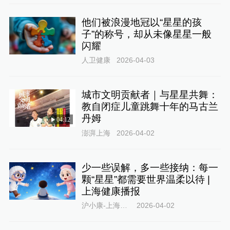
他们被浪漫地冠以“星星的孩
子”的称号，却从未像星星一般
闪耀
人卫健康
2026-04-03
城市文明贡献者｜与星星共舞：
教自闭症儿童跳舞十年的马古兰
丹姆
04:12
澎湃上海
2026-04-02
少一些误解，多一些接纳：每一
颗“星星”都需要世界温柔以待 |
上海健康播报
沪小康-上海健康科普资源库
2026-04-02