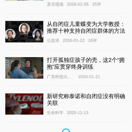
直击现场
2026-02-05
25
评
从自闭症儿童蝶变为大学教授：
推荐十种支持自闭症群体的方法
公益湃
2026-01-22
18
评
打开孤独症孩子的壳，这2个“拥
抱”应贯穿终身训练
广东科技出版社
2026-01-21
新研究称泰诺和自闭症没有明确
关联
生命科学
2025-11-13