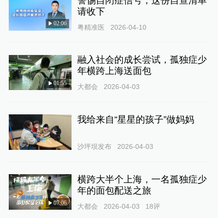
警惕自闭症信号，这份自查清单
请收下
02:06
粤精准医
2026-04-10
融入社会的成长尝试，孤独症少
年横跨上海送面包
01:55
大都会
2026-04-03
我给来自“星星的孩子”做妈妈
沙坪坝发布
2026-04-03
横跨大半个上海，一名孤独症少
年的面包配送之旅
07:06
大都会
2026-04-03
18
评