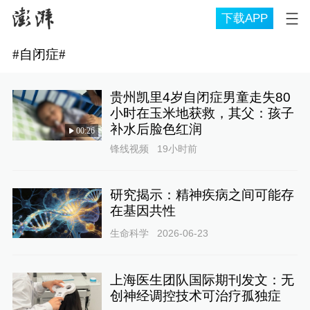
下载APP
#
自闭症
#
贵州凯里4岁自闭症男童走失80
小时在玉米地获救，其父：孩子
补水后脸色红润
00:26
锋线视频
19小时前
研究揭示：精神疾病之间可能存
在基因共性
生命科学
2026-06-23
上海医生团队国际期刊发文：无
创神经调控技术可治疗孤独症