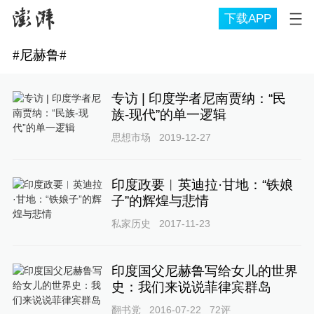
下载APP
#
尼赫鲁
#
专访 | 印度学者尼南贾纳：“民
族-现代”的单一逻辑
思想市场
2019-12-27
印度政要︱英迪拉·甘地：“铁娘
子”的辉煌与悲情
私家历史
2017-11-23
印度国父尼赫鲁写给女儿的世界
史：我们来说说菲律宾群岛
翻书党
2016-07-22
72
评