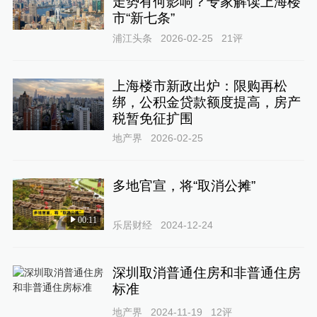
走势有何影响？专家解读上海楼
市“新七条”
浦江头条
2026-02-25
21
评
上海楼市新政出炉：限购再松
绑，公积金贷款额度提高，房产
税暂免征扩围
地产界
2026-02-25
多地官宣，将“取消公摊”
00:11
乐居财经
2024-12-24
深圳取消普通住房和非普通住房
标准
地产界
2024-11-19
12
评