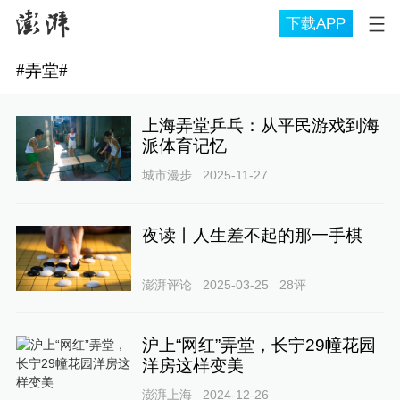
下载APP
#
弄堂
#
上海弄堂乒乓：从平民游戏到海
派体育记忆
城市漫步
2025-11-27
夜读丨人生差不起的那一手棋
澎湃评论
2025-03-25
28
评
沪上“网红”弄堂，长宁29幢花园
洋房这样变美
澎湃上海
2024-12-26