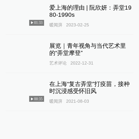
爱上海的理由 | 阮欣妍：弄堂19
80-1990s
01:33
暖闻湃
2023-02-25
展览｜青年视角与当代艺术里
的“弄堂摩登”
艺术评论
2022-12-31
在上海“复古弄堂”打疫苗，接种
时沉浸感受怀旧风
00:35
暖闻湃
2021-08-03
慎成里微更新设计方案展：连接
的层次｜进弄堂，见初心