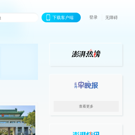
登录
下载客户端
无障碍
查看更多