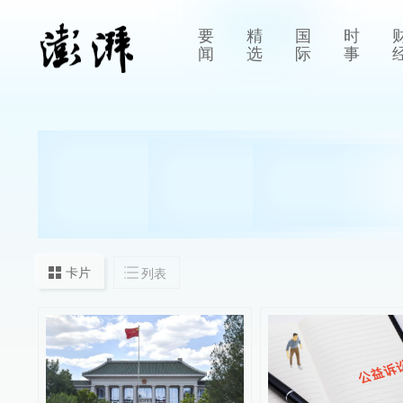
要
精
国
时
闻
选
际
事
卡片
列表