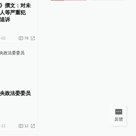
》撰文：对未
人等严重犯
追诉
-02
78
央政法委委员
反馈
-21
12