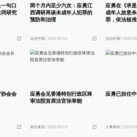
是一句口
两个月内至少六次：应勇江
应勇在《求是
共同研究
西调研再谈未成年人犯罪的
成年人故意杀
预防和治理
罪，依法核准
法治中国
2024-05-23
法治中国
2024-05
官协会会
应勇会见香港特别行政区终
应勇已担任中
审法院首席法官张举能
港台来信
2023-05-23
人事风向
2023-03