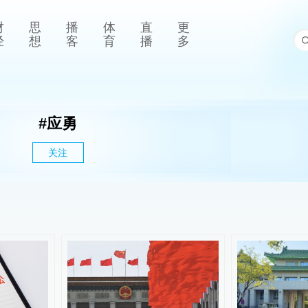
财
思
播
体
直
更
经
想
客
育
播
多
#
应勇
关注