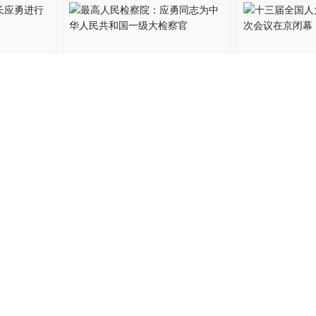
察长应勇
最高人民检察院：应勇同志
十三届全国人
为中华人民共和国一级大检
十六次会议在
察官
人事风向
2022-09-02
94
中国政库
2022-09
3