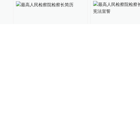
最高人民检察院检察长简历
最高人民检察院检
进行宪法宣誓
中国政库
2023-03-12
中国政库
2023-03-11
湖北省委书记应勇：以“思想
应勇，落泪了