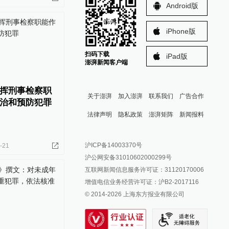
Android版
iPhone版
扫码下载
iPad版
澎湃新闻客户端
挥刑事检察职
关于澎湃
加入澎湃
联系我们
广告合作
治和预防犯罪
法律声明
隐私政策
澎湃矩阵
新闻报料
报料热线: 021-962866
澎湃新闻微博
沪ICP备14003370号
-21
报料邮箱: news@thepaper.cn
澎湃新闻公众号
沪公网安备31010602000299号
澎湃新闻抖音号
互联网新闻信息服务许可证：31120170006
派生万物开放平台
增值电信业务经营许可证：沪B2-2017116
© 2014-
2026
上海东方报业有限公司
IP SHANGHAI
SIXTH TONE