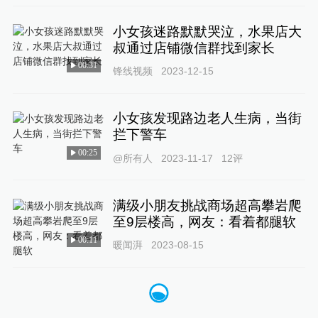
小女孩迷路默默哭泣，水果店大
叔通过店铺微信群找到家长
00:31
锋线视频
2023-12-15
小女孩发现路边老人生病，当街
拦下警车
00:25
@所有人
2023-11-17
12
评
满级小朋友挑战商场超高攀岩爬
至9层楼高，网友：看着都腿软
00:11
暖闻湃
2023-08-15