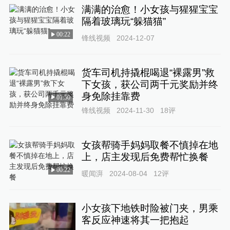
满满的治愈！小女孩与猩猩宝宝
隔着玻璃玩“躲猫猫”
00:22
锋线视频
2024-12-07
货车司机持撬棍喝退“裸露男”救
下女孩，获公司两千元奖励并终
身免除挂靠费
01:50
锋线视频
2024-11-30
18
评
女孩帮骑手妈妈取餐不慎掉在地
上，店主发现后免费帮忙换餐
00:22
暖闻湃
2024-08-04
12
评
小女孩下地铁时险被门夹，男乘
客反应神速将其一把抱起