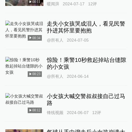
00:11
暖闻湃
2024-07-17
12
评
走失小女孩哭成泪人，看见民警
扑进其怀里要抱抱
00:34
@所有人
2024-07-05
惊险！乘警10秒救起掉站台缝隙
的小女孩
00:23
@所有人
2024-06-14
小女孩大喊交警叔叔接自己过马
路
00:12
锋线视频
2024-06-07
12
评