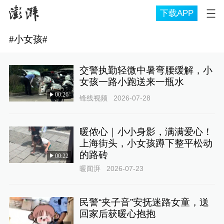
下载APP
#
小女孩
#
交警执勤轻微中暑弯腰缓解，小
女孩一路小跑送来一瓶水
00:26
锋线视频
2026-07-28
暖侬心｜小小身影，满满爱心！
上海街头，小女孩蹲下整平松动
的路砖
00:22
暖闻湃
2026-07-23
民警“夹子音”安抚迷路女童，送
回家后获暖心抱抱