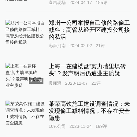
直击现场
2024-04-17
185
评
郑州一公司举报自己修的路偷工
减料：高管从经开区建投公司接
的私活
澎湃河南
2024-02-02
21
评
上海一在建楼盘“剪力墙里填砖
头”？发声明后仍遭业主质疑
02:20
暖闻湃
2023-12-07
21
评
莱荣高铁施工建设调查情况：未
发现偷工减料情况，不存在安全
隐患
10%公司
2023-11-24
169
评