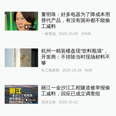
董明珠：好多电器为了降成本用
替代产品，有没有国补都不能偷
工减料
00:25
一级视场
2025-10-30
204
评
杭州一精装楼盘现“饮料瓶墙”，
开发商：不排除当时现场材料不
够
长三角政商
2025-10-29
94
评
丽江一金沙江工程隧道被举报偷
工减料，回应已成立调查组
00:44
澎湃云南
2025-10-22