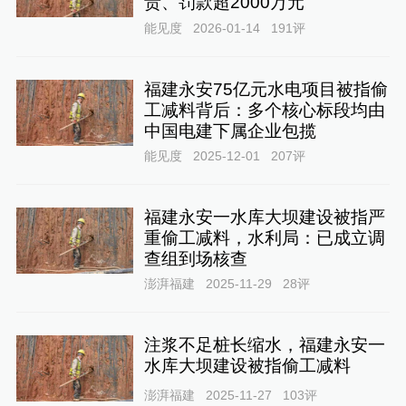
责、罚款超2000万元
能见度
2026-01-14
191
评
福建永安75亿元水电项目被指偷
工减料背后：多个核心标段均由
中国电建下属企业包揽
能见度
2025-12-01
207
评
福建永安一水库大坝建设被指严
重偷工减料，水利局：已成立调
查组到场核查
澎湃福建
2025-11-29
28
评
注浆不足桩长缩水，福建永安一
水库大坝建设被指偷工减料
澎湃福建
2025-11-27
103
评