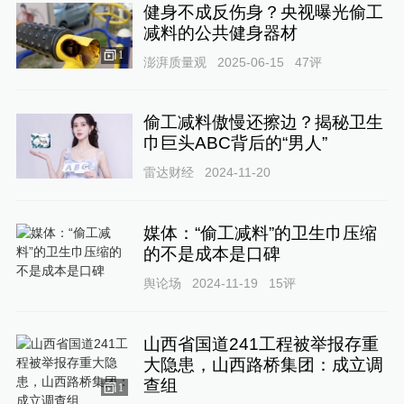
健身不成反伤身？央视曝光偷工
减料的公共健身器材
1
澎湃质量观
2025-06-15
47
评
偷工减料傲慢还擦边？揭秘卫生
巾巨头ABC背后的“男人”
雷达财经
2024-11-20
媒体：“偷工减料”的卫生巾压缩
的不是成本是口碑
舆论场
2024-11-19
15
评
山西省国道241工程被举报存重
大隐患，山西路桥集团：成立调
查组
1