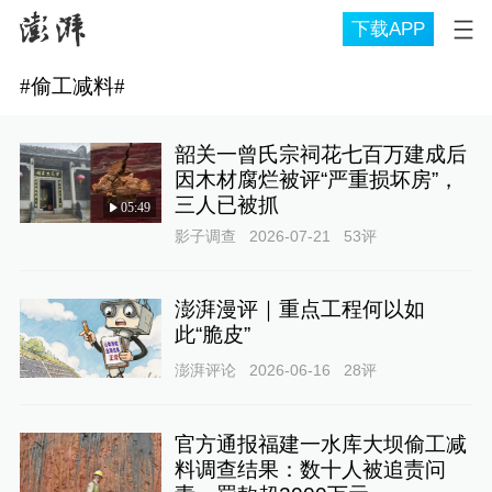
下载APP
#
偷工减料
#
韶关一曾氏宗祠花七百万建成后
因木材腐烂被评“严重损坏房”，
三人已被抓
05:49
影子调查
2026-07-21
53
评
澎湃漫评｜重点工程何以如
此“脆皮”
澎湃评论
2026-06-16
28
评
官方通报福建一水库大坝偷工减
料调查结果：数十人被追责问