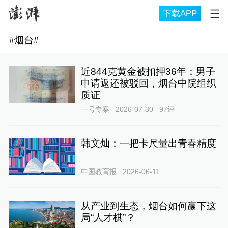
下载APP
#
烟台
#
近844克黄金被扣押36年：男子
申请返还被驳回，烟台中院组织
质证
一号专案
2026-07-30
97
评
韩文灿：一把卡尺量出青春精度
中国教育报
2026-06-11
从产业到生态，烟台如何赢下这
局“人才棋”？