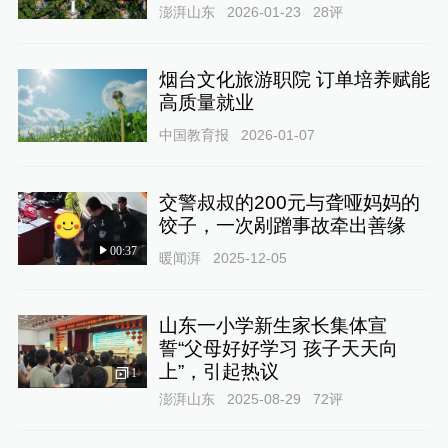
澎湃山东
2026-01-23
28
评
烟台文化旅游职院 订单培养赋能
高质量就业
中国教育报
2026-01-07
交警叔叔的200元与聋哑妈妈的
饺子，一次剐蹭事故牵出善缘
00:37
暖闻湃
2025-12-05
山东一小学新生家长集体宣
誓“父母好好学习 孩子天天向
上”，引起热议
1
澎湃山东
2025-08-29
72
评