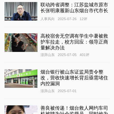
联动跨省调整：江苏盐城市原市
长张明康履新山东烟台市代市长
人事风向
2025-07-26
12
评
高校宿舍无空调有学生中暑被救
护车拉走，校方回应：领导正商
量解决办法
澎湃山东
2025-07-05
401
评
烟台银行被山东证监局责令整
改，营收快速增长背后亟需堵住
内控漏洞
澎湃山东
2025-07-01
善良被传递！烟台救人网约车司
机被聘为社会监督员，同时他为