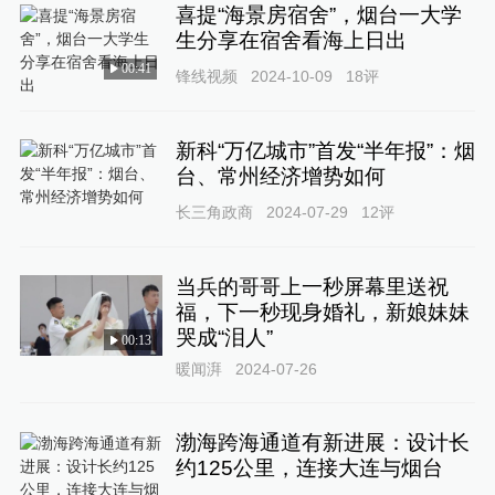
喜提“海景房宿舍”，烟台一大学
生分享在宿舍看海上日出
00:41
锋线视频
2024-10-09
18
评
新科“万亿城市”首发“半年报”：烟
台、常州经济增势如何
长三角政商
2024-07-29
12
评
当兵的哥哥上一秒屏幕里送祝
福，下一秒现身婚礼，新娘妹妹
哭成“泪人”
00:13
暖闻湃
2024-07-26
渤海跨海通道有新进展：设计长
约125公里，连接大连与烟台