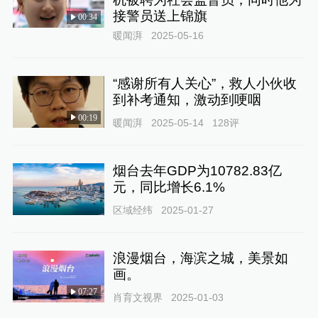
接警员送上锦旗
00:34
暖闻湃
2025-05-16
“感谢所有人关心”，救人小伙收
到补考通知，激动到哽咽
00:19
暖闻湃
2025-05-14
128
评
烟台去年GDP为10782.83亿
元，同比增长6.1%
区域经纬
2025-01-27
浪漫烟台，海滨之城，美景如
画。
07:27
肖育文视界
2025-01-03