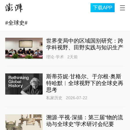
下载APP
#
全球史
#
世界变局中的区域国别研究：跨
学科视野、田野实践与知识生产
理论·学术
2天前
斯蒂芬妮·甘格尔、于尔根·奥斯
特哈默︱全球视野下的全球史再
思考
私家历史
2026-07-22
溯源·平视·深描：第三届“物的流
动与全球史”学术研讨会纪要