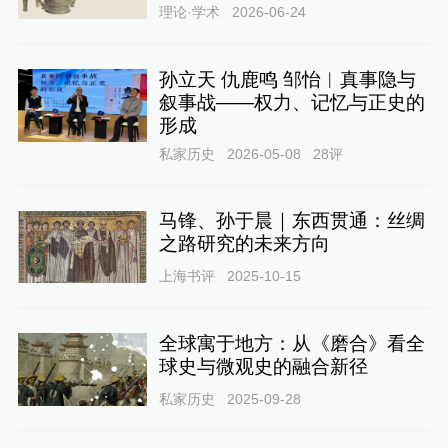
理论·学术
2026-06-24
孙立天 仇鹿鸣 邹怡︱真事隐与
叙事战——权力、记忆与正史的
形成
私家历史
2026-05-08
28
评
马锋、孙于晨｜东西贯通：丝绸
之路研究的未来方向
上海书评
2025-10-15
全球寓于地方：从《磨合》看全
球史与微观史的融合新径
私家历史
2025-09-28