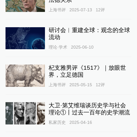
上海书评
2025-07-13
12
评
研讨会︱重建全球：观念的全球
流动
理论·学术
2025-06-10
杞支雅男评《1517》｜放眼世
界，立足德国
上海书评
2025-05-15
12
评
大卫·第艾维瑞谈历史学与社会
理论①丨过去一百年的史学潮流
私家历史
2025-04-16