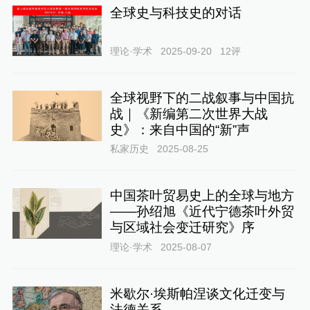
全球史与科技史的对话
理论·学术
2025-09-20
12
评
全球视野下的二战叙事与中国抗
战｜《新编第二次世界大战
史》：来自中国的“新”声
私家历史
2025-08-25
中国茶叶贸易史上的全球与地方
——孙绍旭《近代宁德茶叶外贸
与区域社会变迁研究》序
理论·学术
2025-08-07
米歇尔·埃斯帕涅谈文化迁变与
法德关系