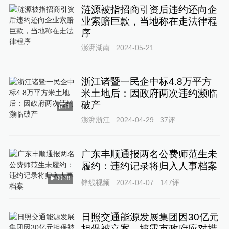
涟源被指招商引资后违约还向企
业索赔巨款，当地称在走法律程
序
澎湃湖南
2024-05-21
浙江诸暨一民企中标4.8万平方
米土地后：因政府两次违约濒临
破产
1
澎湃浙江
2024-04-29
37
评
广东丰顺通报两名公费师范生未
履约：违约记录将归入人事档案
00:48
锋线视频
2024-04-07
147
评
日照交通能源发展集团因30亿元
担保被立案，披露市政府应对措