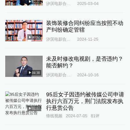
02:31
汐溟电影合同律师66
2025-03-04
装饰装修合同纠纷应当按照不动
产纠纷确定管辖
00:52
汐溟电影合同律师66
2024-11-25
未及时修改电视剧，是否违约？
能否解约？
04:38
汐溟电影合同律师66
2024-10-16
95后女子因违约被传媒公司申请
执行六百万元，荆门法院发布执
行悬赏公告
02:17
锋线视频
2024-07-05
81
评