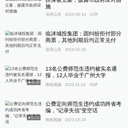
施
澎湃山东
2024-03-14
12
评
临沭城投集团：因纠纷拒付部分
商票，其他到期后均正常兑付
澎湃山东
2024-02-26
13名公费师范生违约被实名通
报，12人毕业于广州大学
00:26
锋线视频
2023-11-24
18
评
公费定向师范生违约成功跨省考
编，“记录失信”变空话
03:54
锋线视频
2023-10-24