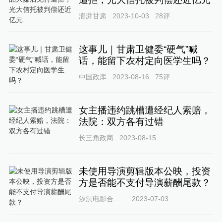
澎湃甘肃
2023-10-03
28
评
这事儿｜甘肃卫健委“硬气”喊
话，能留下农村定向医学生吗？
中国政库
2023-08-16
75
评
女主播违约跳槽遭经纪人索赔，
法院：双方各有过错
长三角政商
2023-08-15
未使用导演剪辑版本公映，投资
方是否能不支付导演薪酬尾款？
汐溟电影合同律师66
2023-07-03