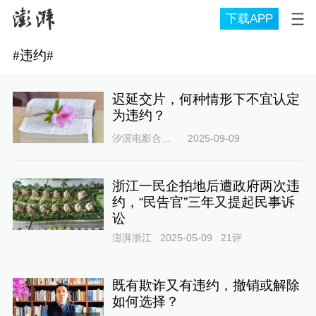
下载APP
#
违约
#
迟延交片，何种情形下不宜认定
为违约？
汐溟电影合同律师66
2025-09-09
浙江一民企拍地后遭政府两次违
约，“民告官”三年又提起民事诉
讼
澎湃浙江
2025-05-09
21
评
既有欺诈又有违约，撤销或解除
如何选择？