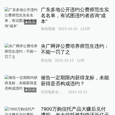
广东多地公开违约公费师范生实
名名单，有试图违约者咨询“成
本”
00:56
锋线视频
2023-10-18
122
评
央广网评公费培养师范生违约：
不能一罚了之
舆论场
2023-10-13
12
评
催告一定期限内获得龙标，未能
获得是否构成违约？
03:46
汐溟电影合同律师66
2023-10-13
7900万购信托产品大赚后兑付
遭拒，光大信托被判偿还近亿元