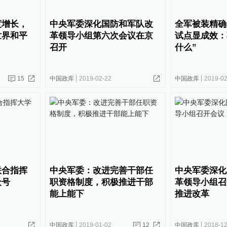
度增长，
中央军委深化国防和军队改
全军被装精确
世界和平
革领导小组第六次会议在京
试点显成效：
召开
什么”
15
中国政库
2019-02-22
中国政库
2019-02
联合指挥
中央军委：改进完善干部任
中央军委深化
众号
职资格制度，积极推进干部
革领导小组召
能上能下
推进改革
中国政库
2019-01-02
12
中国政库
2018-12