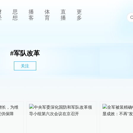
财
思
播
体
直
更
经
想
客
育
播
多
#
军队改革
关注