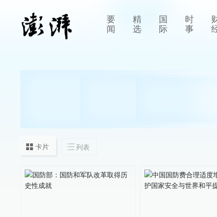
要
精
国
时
闻
选
际
事
卡片
列表