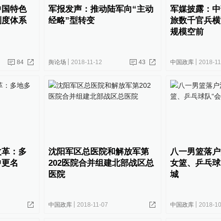
中国特色
军报发声：推动陆军向“主动
军媒披露：中
制度体系
经略”型转变
旅数千官兵横
规模空前
84
舆论场
2018-11-12
43
中国政库
2018-11
改革：多
沈阳军区总医院和解放军第
八一男篮落户
中更名
202医院合并组建北部战区总
女篮、乒乓球
医院
城
中国政库
2018-11-07
中国政库
2018-10