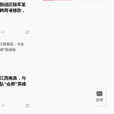
部战区陆军某
跨两省移防，
-12
江西南昌，与
队“会师”英雄
反馈
-14