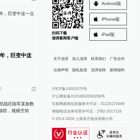
Android版
iPhone版
扫码下载
iPad版
澎湃新闻客户端
年，巨变中这
关于澎湃
加入澎湃
联系我们
广告合作
法律声明
隐私政策
澎湃矩阵
新闻报料
报料热线: 021-962866
澎湃新闻微博
沪ICP备14003370号
7
报料邮箱: news@thepaper.cn
澎湃新闻公众号
沪公网安备31010602000299号
澎湃新闻抖音号
互联网新闻信息服务许可证：31120170006
派生万物开放平台
增值电信业务经营许可证：沪B2-2017116
© 2014-
2026
上海东方报业有限公司
IP SHANGHAI
SIXTH TONE