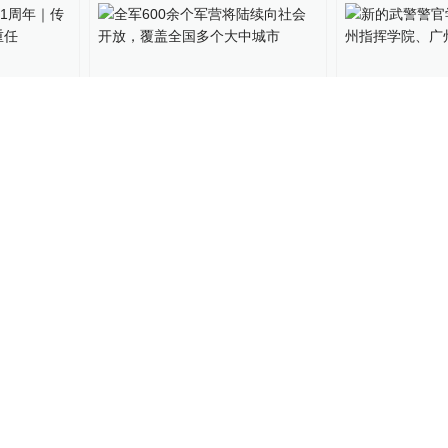
91周年
全军600余个军营将陆续向社
新的武警警官
担当强军
会开放，覆盖全国多个大中
立，福州指挥
城市
挥学院并入
15
中国政库
2018-07-31
138
中国政库
2018-07
年底组
第77集团军某合成旅一连长
政知见：改革