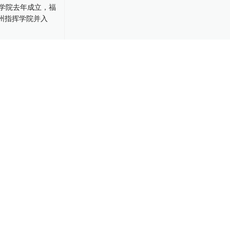
学院去年成
学院、广州指
-18
时间表公布，