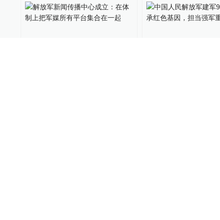
解放军新闻传播中心成立：
中国人民解放军建军
在体制上把军媒所有平台集
｜传承红色基因，
合在一起
重任
中国政库
2018-09-10
中国政库
2018-07-31
武警第二机动总队及所属多
武警部队研究院去