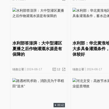
水利部答澎湃：大中型灌区
水利部：华北黄淮
夏播之后作物灌溉水源是有
大多具备灌溉条件
保障的
体较好
绿政公署
2024-06-17
12
绿政公署
2024-06-17
00:42