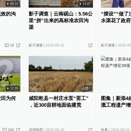
00:33
11:07
无效的沟
影子调查｜云南砚山：5.56公
“摆设”“做了
里“拼”出来的高标准农田沟
水渠花了政府
渠
18
影子调查
2026-05-11
影子调查
2026-05
12:18
1
农田为何
咸阳乾县一村庄水泵“罢工”
图集｜新添4
，近300亩耕地面临撂荒
溉工程遗产增
160
澎湃陕西
2025-06-20
快看
2024-09-03