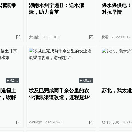
水灌溉带
湖南永州宁远县：送水灌
保水保供电！
溉，助力育苗
对抗旱情
大湖南
2022-10-11
快看
2022-08-17
02:45
00:29
目造福土
埃及已完成两千余公里的农
苏北，我太难
业，缓解
业灌溉渠道改造，进程超1/4
World湃
2021-09-06
地球知识局
2021-