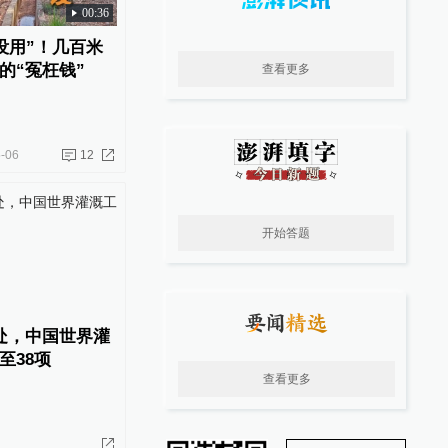
00:36
没用”！几百米
的“冤枉钱”
查看更多
-06
12
开始答题
处，中国世界灌
至38项
查看更多