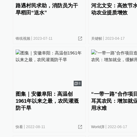
路遇村民求助，消防员为干
河北文安：高效节
旱稻田“送水”
动农业提质增效
锋线视频
2023-07-11
关键帧
2023-04-17
8
图集｜安徽阜阳：高温创
“一带一路”合作项
1961年以来之最，农民灌溉
耳其农民：增加就
防干旱
用水难
快看
2022-08-11
World湃
2022-06-17