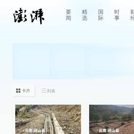
要
精
国
时
闻
选
际
事
卡片
列表