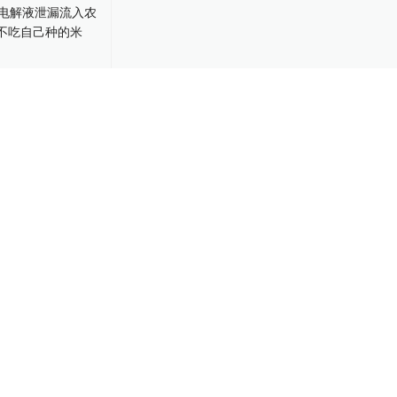
电解液泄漏流
，村民不吃自
-14
1858