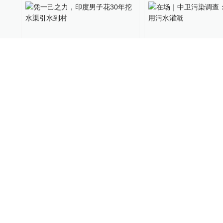
00:48
凭一己之力，印度男子花30
在场｜中卫污染调
年挖水渠引水到村
规模用污水灌溉
World湃
2020-09-14
2263
温度计
2019-11-12
东北地区地下水超采严重，
江西贫困村治水用