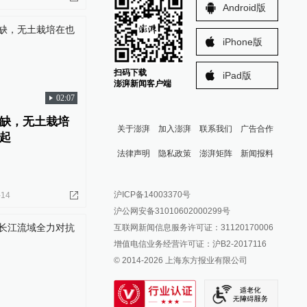
Android版
iPhone版
扫码下载
iPad版
澎湃新闻客户端
02:07
缺，无土栽培
关于澎湃
加入澎湃
联系我们
广告合作
起
法律声明
隐私政策
澎湃矩阵
新闻报料
报料热线: 021-962866
澎湃新闻微博
沪ICP备14003370号
-14
报料邮箱: news@thepaper.cn
澎湃新闻公众号
沪公网安备31010602000299号
澎湃新闻抖音号
互联网新闻信息服务许可证：31120170006
派生万物开放平台
增值电信业务经营许可证：沪B2-2017116
© 2014-
2026
上海东方报业有限公司
IP SHANGHAI
SIXTH TONE