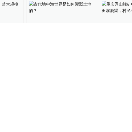
02:29
查：曾大
古代地中海世界是如何灌溉
重庆秀山锰矿
土地的？
入农田灌溉渠
己种的米
260
私家历史
2019-01-16
直击现场
2018-07
水调查：
西北都江堰“引大入秦”工程