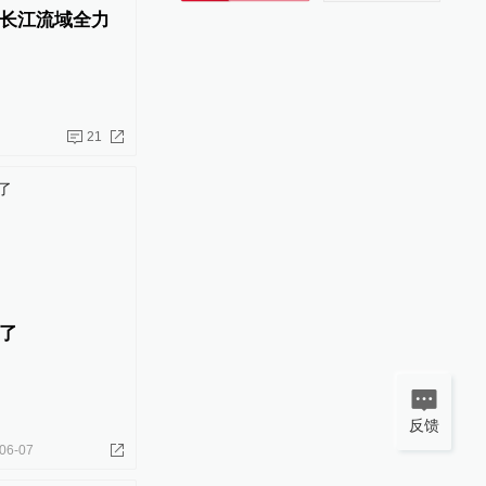
长江流域全力
21
了
反馈
06-07