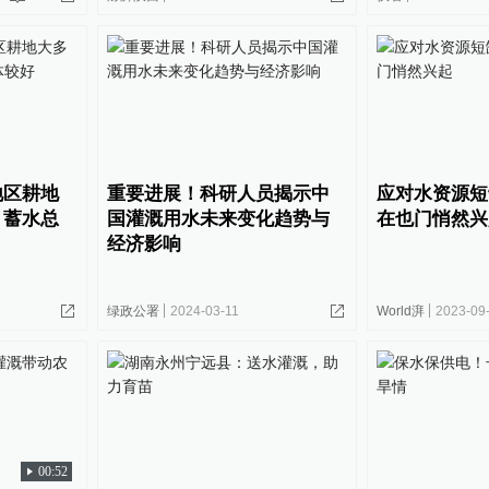
地区耕地
重要进展！科研人员揭示中
应对水资源短
，蓄水总
国灌溉用水未来变化趋势与
在也门悄然兴
经济影响
绿政公署
2024-03-11
World湃
2023-09
00:52