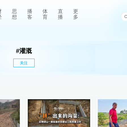
财
思
播
体
直
更
经
想
客
育
播
多
#
灌溉
关注