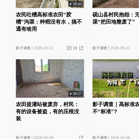
00:43
农民吐槽高标准农田“胶
砚山县村民抱怨：
槽”沟渠：种稻没有水，搞不
渠“把田地整废了”
通有啥用
影子调查
2026-05-11
18
影子调查
2026-05-11
00:27
农田提灌站被废弃，村民：
影子调查｜高标准
有的设备被盗，有的压根没
不“标准”?
装
影子调查
2026-05-06
影子调查
2026-05-06