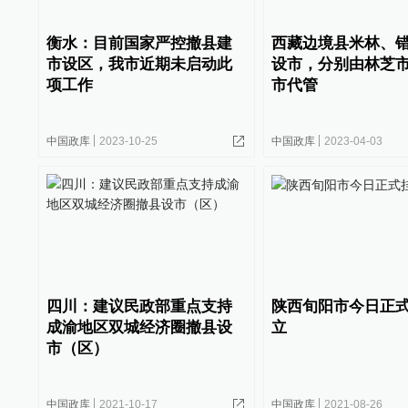
衡水：目前国家严控撤县建
西藏边境县米林、
市设区，我市近期未启动此
设市，分别由林芝
项工作
市代管
中国政库
2023-10-25
中国政库
2023-04-03
四川：建议民政部重点支持
陕西旬阳市今日正
成渝地区双城经济圈撤县设
立
市（区）
中国政库
2021-10-17
中国政库
2021-08-26