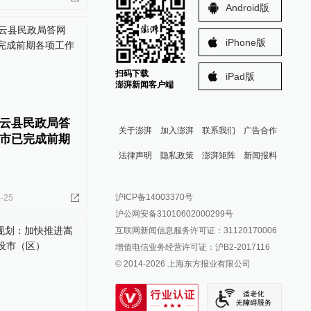
Android版
iPhone版
扫码下载
iPad版
澎湃新闻客户端
云县民政局答
关于澎湃
加入澎湃
联系我们
广告合作
市已完成前期
法律声明
隐私政策
澎湃矩阵
新闻报料
报料热线: 021-962866
澎湃新闻微博
沪ICP备14003370号
-25
报料邮箱: news@thepaper.cn
澎湃新闻公众号
沪公网安备31010602000299号
澎湃新闻抖音号
互联网新闻信息服务许可证：31120170006
派生万物开放平台
增值电信业务经营许可证：沪B2-2017116
© 2014-
2026
上海东方报业有限公司
IP SHANGHAI
SIXTH TONE