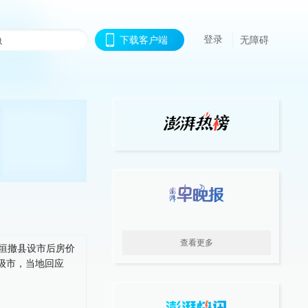
登录
下载客户端
无障碍
查看更多