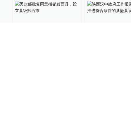
民政部批复同意撤销黔西
陕西汉中政府工作
县，设立县级黔西市
年将推进符合条件
设市设区
中国政库
2021-03-16
中国政库
2021-02-25
江西将推进撤县设市，探索
网友咨询江西泰和