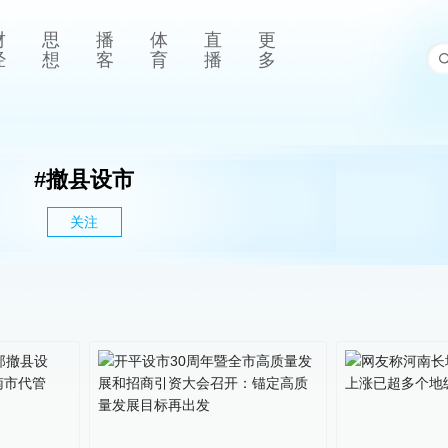
财
思
播
体
直
更
经
想
客
育
播
多
#
撤县设市
关注