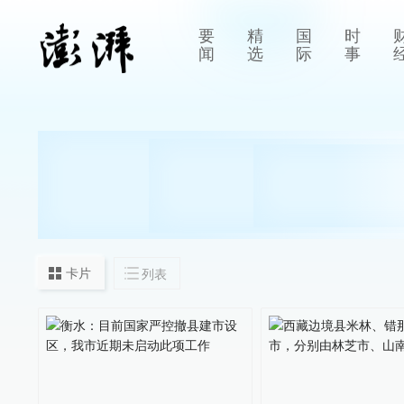
要
精
国
时
闻
选
际
事
卡片
列表