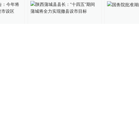
报告：今
陕西蒲城县县长：“十四
国务院批准湖
的县撤县
五”期间蒲城将全力实现撤县
市
设市目标
中国政库
2021-02-24
中国政库
2021-02
县撤县设
陕西榆林市绥德县政府回应
青海省十四五