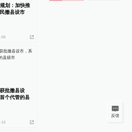
”规划：加快推
民撤县设市
-08
获批撤县设
首个代管的县
反馈
-16