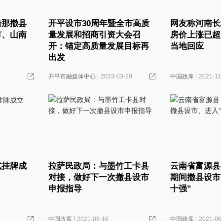
错那撤县
开平设市30周年暨全市高质
网友称河南长
市、山南
量发展和招商引资大会召
房价上涨已超
开：锚定高质量发展目标再
当地回应
出发
开平市融媒体中心
2023-03-29
中国政库
2021-11
式挂牌成
拉萨民政局：与墨竹工卡县
云南省富源县
对接，做好下一次撤县设市
期间撤县设市
申报指导
十强”
中国政库
2021-08-16
中国政库
2021-06