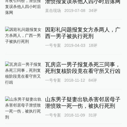
泄愤报复误杀他人四小时后落网
直击现场
2019-07-08
34
评
因彩礼问题报复女方杀两人，广
西一男子被执行死刑
一号专案
2019-04-03
18
评
瓦房店一男子报复杀死三同事，
死刑复核阶段竟在看守所又行凶
一号专案
2018-11-12
84
评
山东男子疑妻出轨杀害邻居母子
泄愤致一死一伤，被执行死刑
一号专案
2018-11-09
31
评