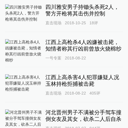
四川雅安男子持锄头杀死2人，
警方开枪将其击伤并控制
直击现场
2018-10-25
18
评
江西上高枪杀4人凶嫌被击毙，
知情者称其行凶前曾放火烧棉纱
一号专案
2018-08-22
江西上高杀害4人犯罪嫌疑人况
玉林持枪拒捕被击毙
直击现场
2018-08-22
405
评
河北晋州男子不满被分手驾车撞
倒女友及其女，砍杀二人后自杀