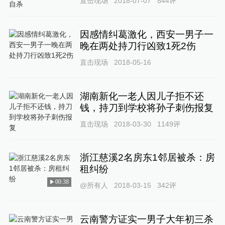
直击现场
2018-07-07
844
评
因感情纠葛激化，西安一男子一
晚在两处持刀行凶致1死2伤
直击现场
2018-05-16
湖南新化一老人因儿子拒不还
钱，持刀到学校将孙子刺伤报复
直击现场
2018-03-30
1149
评
浙江慈溪2名房东1邻居被杀：房
租纠纷
00:38
@所有人
2018-03-15
342
评
云南警方证实一男子大年初三杀