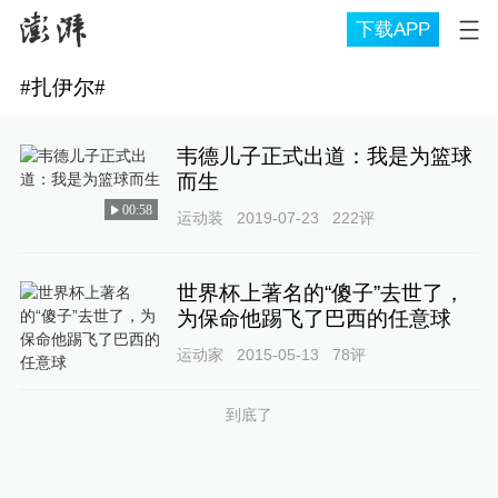
下载APP
#
扎伊尔
#
韦德儿子正式出道：我是为篮球
而生
00:58
运动装
2019-07-23
222
评
世界杯上著名的“傻子”去世了，
为保命他踢飞了巴西的任意球
运动家
2015-05-13
78
评
到底了