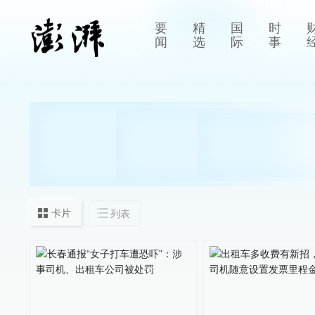
要
精
国
时
闻
选
际
事
卡片
列表