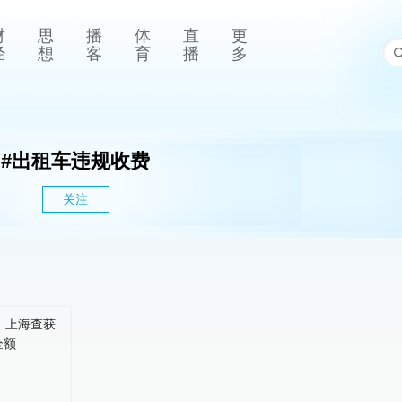
财
思
播
体
直
更
经
想
客
育
播
多
#
出租车违规收费
关注