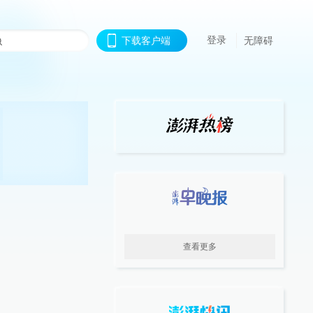
登录
下载客户端
无障碍
查看更多