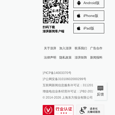
Android版
iPhone版
扫码下载
iPad版
澎湃新闻客户端
关于澎湃
加入澎湃
联系我们
广告合作
法律声明
隐私政策
澎湃矩阵
新闻报料
报料热线: 021-962866
澎湃新闻微博
沪ICP备14003370号
报料邮箱: news@thepaper.cn
澎湃新闻公众号
沪公网安备31010602000299号
澎湃新闻抖音号
互联网新闻信息服务许可证：31120170006
派生万物开放平台
增值电信业务经营许可证：沪B2-2017116
反馈
© 2014-
2026
上海东方报业有限公司
IP SHANGHAI
SIXTH TONE