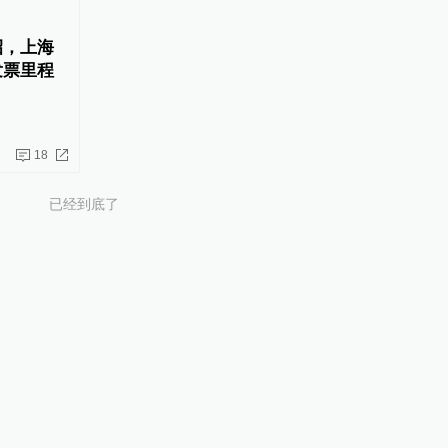
招，上海
发票里程
18
已经到底了