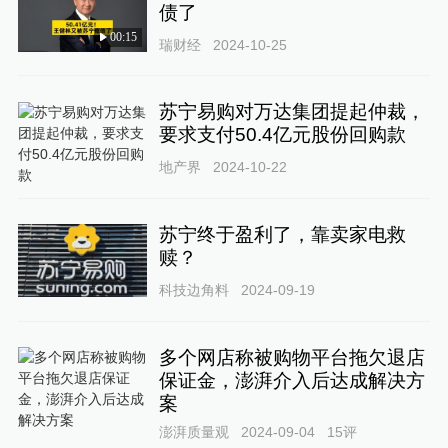
债了
00:15
瑞财经
2024-10-25
苏宁易购对万达集团提起仲裁，
要求支付50.4亿元股份回购款
地产界
2024-10-22
苏宁终于盈利了，靠卖家电救
赎？
科技边角料
2024-09-19
多个网店称被购物平台拖欠退店
保证金，澎湃介入后达成解决方
案
澎湃质量观
2024-09-04
15
评