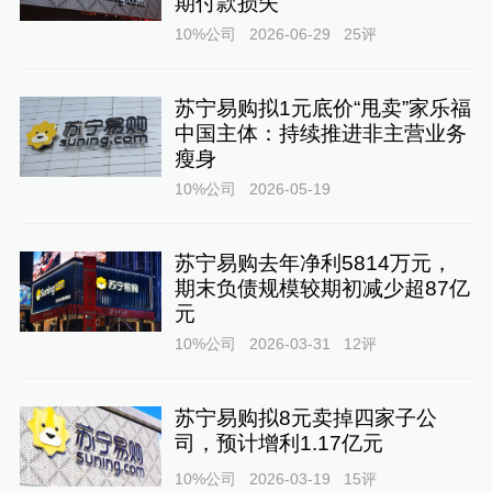
期付款损失
10%公司
2026-06-29
25
评
苏宁易购拟1元底价“甩卖”家乐福
中国主体：持续推进非主营业务
瘦身
10%公司
2026-05-19
苏宁易购去年净利5814万元，
期末负债规模较期初减少超87亿
元
10%公司
2026-03-31
12
评
苏宁易购拟8元卖掉四家子公
司，预计增利1.17亿元
10%公司
2026-03-19
15
评