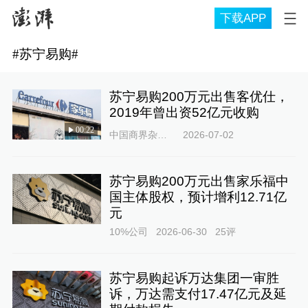
下载APP
#
苏宁易购
#
苏宁易购200万元出售客优仕，
2019年曾出资52亿元收购
00:22
中国商界杂志社
2026-07-02
苏宁易购200万元出售家乐福中
国主体股权，预计增利12.71亿
元
10%公司
2026-06-30
25
评
苏宁易购起诉万达集团一审胜
诉，万达需支付17.47亿元及延