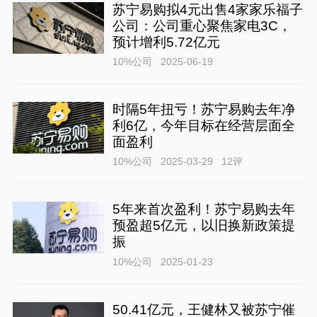
苏宁易购拟4元出售4家家乐福子
公司：公司重心聚焦家电3C，
预计增利5.72亿元
10%公司
2025-06-19
时隔5年扭亏！苏宁易购去年净
利6亿，今年目标在经营层面全
面盈利
10%公司
2025-03-29
12
评
5年来首次盈利！苏宁易购去年
预盈超5亿元，以旧换新政策提
振
10%公司
2025-01-23
50.41亿元，王健林又被苏宁催