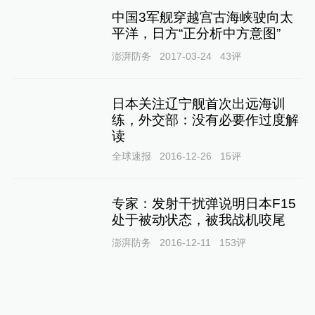
中国3军舰穿越宫古海峡驶向太
平洋，日方“正分析中方意图”
澎湃防务
2017-03-24
43
评
日本关注辽宁舰首次出远海训
练，外交部：没有必要作过度解
读
全球速报
2016-12-26
15
评
专家：发射干扰弹说明日本F15
处于被动状态，被我战机咬尾
澎湃防务
2016-12-11
153
评
中国空军多型战机同时飞越巴士
海峡宫古海峡