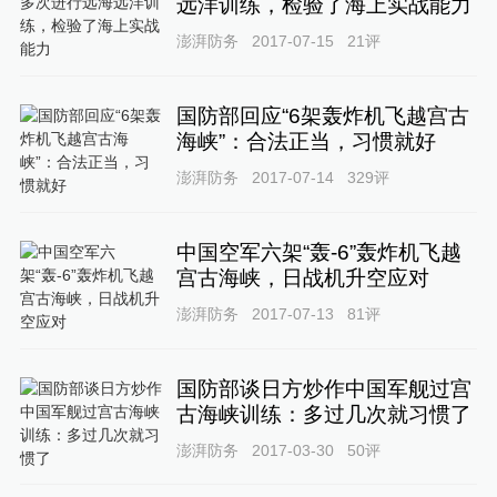
远洋训练，检验了海上实战能力
澎湃防务
2017-07-15
21
评
国防部回应“6架轰炸机飞越宫古
海峡”：合法正当，习惯就好
澎湃防务
2017-07-14
329
评
中国空军六架“轰-6”轰炸机飞越
宫古海峡，日战机升空应对
澎湃防务
2017-07-13
81
评
国防部谈日方炒作中国军舰过宫
古海峡训练：多过几次就习惯了
澎湃防务
2017-03-30
50
评