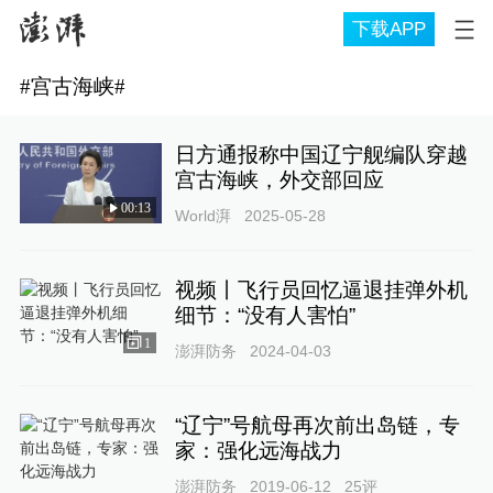
下载APP
#
宫古海峡
#
日方通报称中国辽宁舰编队穿越
宫古海峡，外交部回应
00:13
World湃
2025-05-28
视频丨飞行员回忆逼退挂弹外机
细节：“没有人害怕”
1
澎湃防务
2024-04-03
“辽宁”号航母再次前出岛链，专
家：强化远海战力
澎湃防务
2019-06-12
25
评