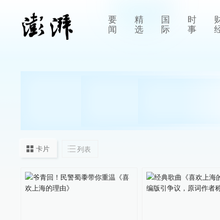
要
精
国
时
闻
选
际
事
卡片
列表