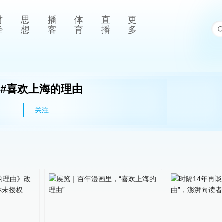
财
思
播
体
直
更
经
想
客
育
播
多
#
喜欢上海的理由
关注