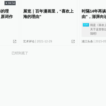
04:54
海的理
展览｜百年漫画里，“喜欢上
时隔14年再
，原词作
海的理由”
由”，澎湃向
我是《喜欢
问吧
关于这首歌
我吧!
艺术评论
2021-12-29
浦江头条
2015-05
已经到底了