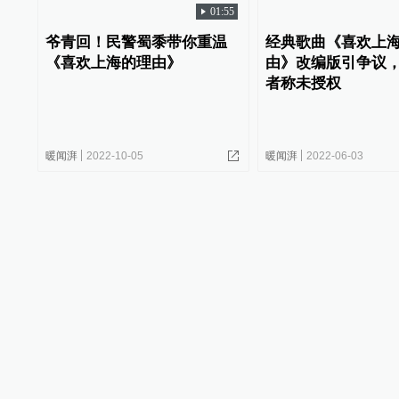
01:55
爷青回！民警蜀黍带你重温
经典歌曲《喜欢上
《喜欢上海的理由》
由》改编版引争议
者称未授权
暖闻湃
2022-10-05
暖闻湃
2022-06-03