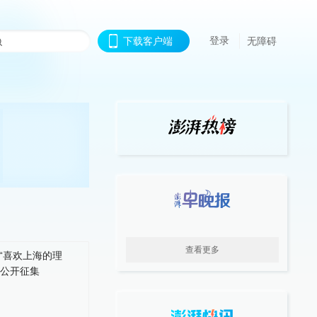
登录
下载客户端
无障碍
查看更多