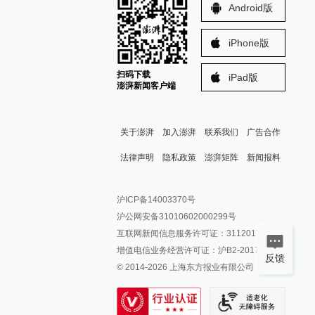
Android版
iPhone版
扫码下载
iPad版
澎湃新闻客户端
关于澎湃
加入澎湃
联系我们
广告合作
法律声明
隐私政策
澎湃矩阵
新闻报料
报料热线: 021-962866
澎湃新闻微博
沪ICP备14003370号
报料邮箱: news@thepaper.cn
澎湃新闻公众号
沪公网安备31010602000299号
澎湃新闻抖音号
互联网新闻信息服务许可证：31120170006
派生万物开放平台
增值电信业务经营许可证：沪B2-2017116
反馈
© 2014-
2026
上海东方报业有限公司
IP SHANGHAI
SIXTH TONE