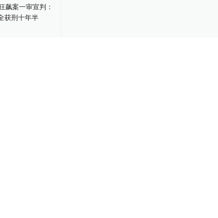
00:30
狂飙案一审宣
公共安全获刑
-27
01:31
女带至公厕强