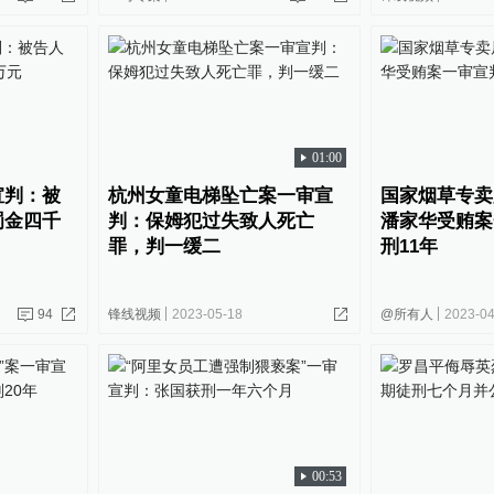
01:00
宣判：被
杭州女童电梯坠亡案一审宣
国家烟草专卖
罚金四千
判：保姆犯过失致人死亡
潘家华受贿案
罪，判一缓二
刑11年
94
锋线视频
2023-05-18
@所有人
2023-04
00:53