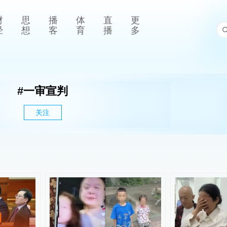
财
思
播
体
直
更
经
想
客
育
播
多
#
一审宣判
关注