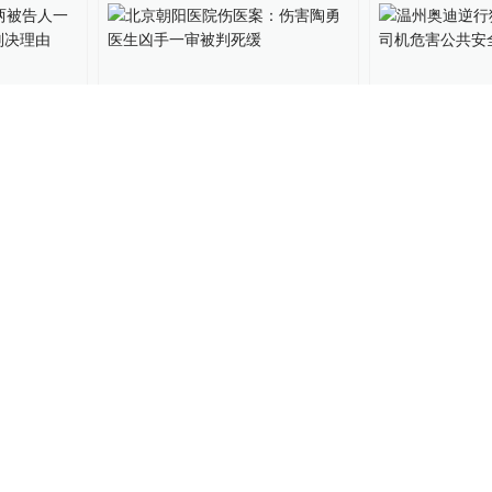
00:15
案两被告
北京朝阳医院伤医案：伤害
温州奥迪逆行
法院详解
陶勇医生凶手一审被判死缓
判：司机危害
十年半
304
关键帧
2021-02-02
@所有人
2021-01
00:15
02:33
审被判5
性侵5岁侄女被判5年，受害
男子将5岁侄