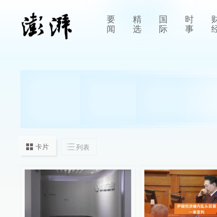
要
精
国
时
闻
选
际
事
卡片
列表