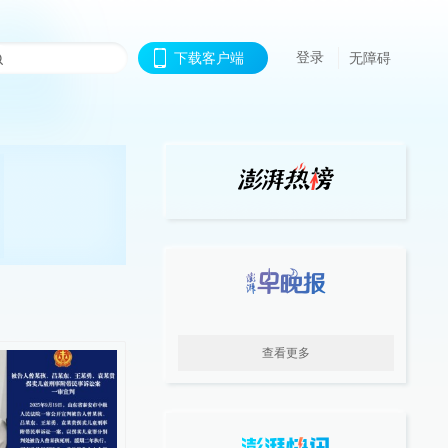
登录
下载客户端
无障碍
查看更多