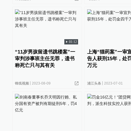
01:12
“11岁男孩留遗书跳楼案”一
上海“猫药案”一审
审判涉事班主任无罪，遗书
告人获刑15年，处
称死亡只与其有关
万元
锋线视频
2023-08-09
浦江头条
2023-07-01