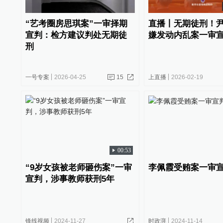
“艺考圈房思琪案”一审择期
直播丨无期徒刑！
宣判：检方建议判处无期徒
嫌发动内乱案一审
刑
一号专案
2026-04-25
15
上直播
2026-02-19
00:53
“9岁女孩被老师砸伤案”一审
李佩霞受贿案一审
宣判，涉事教师获刑5年
锋线视频
2024-11-27
时政湃
2024-11-14