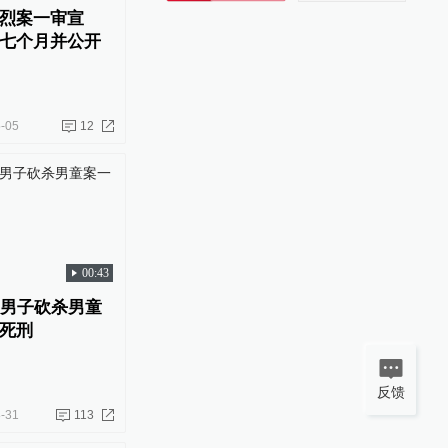
烈案一审宣
七个月并公开
-05
12
00:43
岁男子砍杀男童
死刑
反馈
-31
113