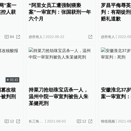
网”案一
“阿里女员工遭强制猥亵
罗昌平侮辱英
实控人获
案”一审宣判：张国获刑一年
判：有期徒刑
六个月
赔礼道歉
84
@所有人
2022-06-22
@所有人
2022-05
01:41
国篡改核
持菜刀抢劫珠宝店杀一人，
安徽淮北37
子被判刑
温州中院一审宣判被告人朱
案一审宣判：
某健死刑
12
长三角政商
2021-09-03
12
锋线视频
2021-08