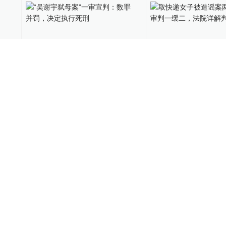
00:15
“吴谢宇弑母案”一审宣判：
取快递女子被造谣
数罪并罚，决定执行死刑
人一审判一缓二，
判决理由
关键帧
2021-08-26
长三角政商
2021-04-30
00:16
男子性侵5岁侄女一审被判5
男子性侵5岁侄女一