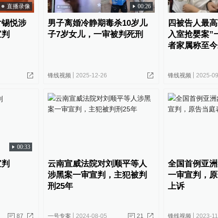
直播录像
00:26
尹锡悦涉
男子离婚冷静期毒杀10岁儿
四被告人最高
宣判
子7岁女儿，一审被判死刑
入室抢婴案”
者家属称至今
锋线视频
2025-12-26
锋线视频
2025-09
00:33
宣判
云南宣威法院对刘顺平等人
全国首例亚洲
涉黑案一审宣判，主犯被判
一审宣判，原
刑25年
上诉
87
一号专案
2024-08-05
21
锋线视频
2023-11