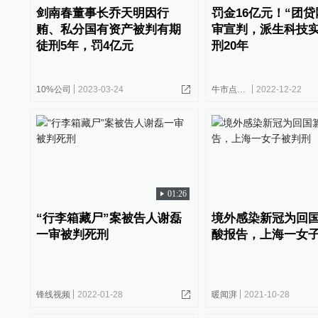
剑南春董事长乔天明因行
罚金16亿元！“团贷
贿、私分国有资产被判有期
审宣判，派生科技
徒刑5年，罚4亿元
刑20年
10%公司
2023-03-24
牛市点线面
2022-12-22
01:26
“行李箱藏尸”案被告人谢磊
境外感染新冠为回
一审被判死刑
酸报告，上海一女
锋线视频
2022-01-28
暖闻湃
2021-10-28