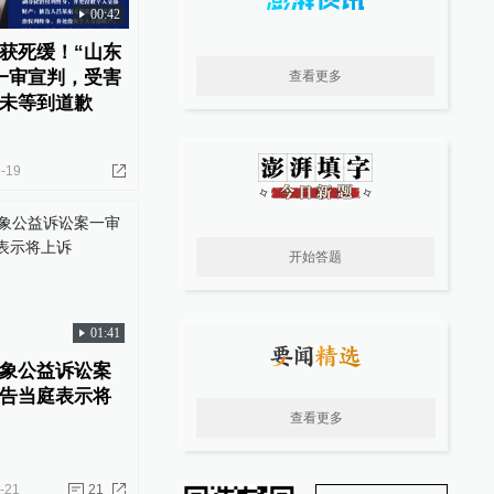
00:42
获死缓！“山东
一审宣判，受害
查看更多
未等到道歉
-19
开始答题
01:41
象公益诉讼案
告当庭表示将
查看更多
-21
21