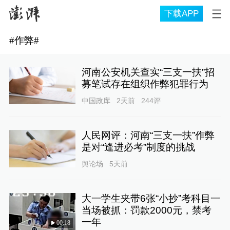
下载APP
#
作弊
#
河南公安机关查实“三支一扶”招
募笔试存在组织作弊犯罪行为
中国政库
2天前
244
评
人民网评：河南“三支一扶”作弊
是对“逢进必考”制度的挑战
舆论场
5天前
大一学生夹带6张“小抄”考科目一
当场被抓：罚款2000元，禁考
一年
00:18