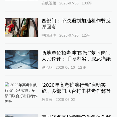
锋线视频
2026-07-30
103
评
四部门：坚决遏制加油机作弊反
弹回潮
中国政库
2026-07-20
12
评
两地单位招考涉“围报”“萝卜岗”，
人民锐评：手段卑劣，深恶痛绝
舆论场
2026-06-10
12
评
“2026年高考护航行动”启动实
施，多部门联合打击替考作弊等
教育家
2026-06-02