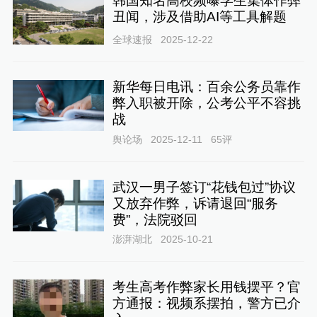
韩国知名高校频曝学生集体作弊
丑闻，涉及借助AI等工具解题
全球速报
2025-12-22
新华每日电讯：百余公务员靠作
弊入职被开除，公考公平不容挑
战
舆论场
2025-12-11
65
评
武汉一男子签订“花钱包过”协议
又放弃作弊，诉请退回“服务
费”，法院驳回
澎湃湖北
2025-10-21
考生高考作弊家长用钱摆平？官
方通报：视频系摆拍，警方已介