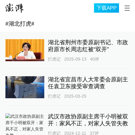
下载APP
#
湖北打虎
#
湖北省荆州市委原副书记、市政
府原市长周志红被“双开”
打虎记
2025-09-13
40
评
湖北省宜昌市人大常委会原副主
任袁卫东接受审查调查
打虎记
2025-03-25
武汉市政协原副主席干小明被双
开：家风不正，对家人失管失教
打虎记
2024-12-11
37
评