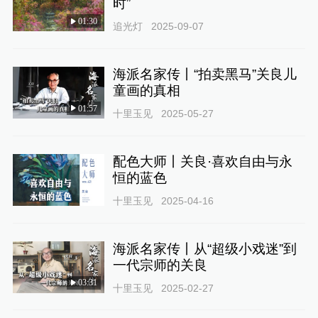
时”
01:30
追光灯
2025-09-07
海派名家传丨“拍卖黑马”关良儿
童画的真相
01:57
十里玉见
2025-05-27
配色大师丨关良·喜欢自由与永
恒的蓝色
十里玉见
2025-04-16
海派名家传丨从“超级小戏迷”到
一代宗师的关良
03:31
十里玉见
2025-02-27