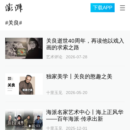
下载APP
#
关良
#
关良逝世40周年，再读他以戏入
画的求索之路
艺术评论
2026-07-28
独家美学丨关良的憨趣之美
十里玉见
2026-05-20
海派名家艺术中心丨海上正风华
——百年海派·传承出新
02:03
十里玉见
2025-12-01