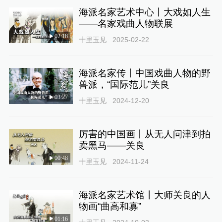
海派名家艺术中心丨大戏如人生
——名家戏曲人物联展
02:18
十里玉见
2025-02-22
海派名家传丨中国戏曲人物的野
兽派，“国际范儿”关良
03:27
十里玉见
2024-12-20
厉害的中国画丨从无人问津到拍
卖黑马——关良
00:48
十里玉见
2024-11-24
海派名家艺术馆丨大师关良的人
物画“曲高和寡”
01:16