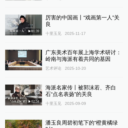
厉害的中国画丨“戏画第一人”关
良
01:39
十里玉见
2025-11-17
广东美术百年展上海学术研讨：
岭南与海派有着共同的基因
艺术评论
2025-10-20
海派名家传丨被郭沫若、齐白
石“点名表扬”的关良
02:54
十里玉见
2025-09-09
潘玉良周碧初笔下的“橙黄橘绿