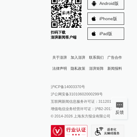
Android版
iPhone版
扫码下载
iPad版
澎湃新闻客户端
关于澎湃
加入澎湃
联系我们
广告合作
法律声明
隐私政策
澎湃矩阵
新闻报料
报料热线: 021-962866
澎湃新闻微博
沪ICP备14003370号
报料邮箱: news@thepaper.cn
澎湃新闻公众号
沪公网安备31010602000299号
澎湃新闻抖音号
互联网新闻信息服务许可证：31120170006
派生万物开放平台
增值电信业务经营许可证：沪B2-2017116
反馈
© 2014-
2026
上海东方报业有限公司
IP SHANGHAI
SIXTH TONE