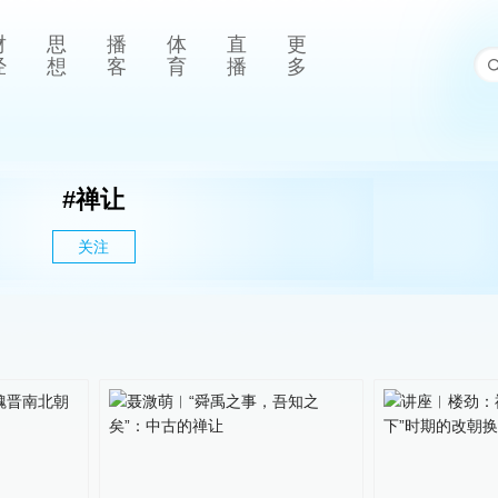
财
思
播
体
直
更
经
想
客
育
播
多
#
禅让
关注