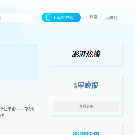
登录
下载客户端
无障碍
查看更多