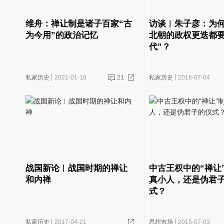
维舟：禅让制是诸子百家“古
访谈︱朱子彦：为
为今用”的政治记忆
北朝的政权更迭都要
代”？
私家历史
2021-01-18
21
私家历史
2018-07-04
战国新论︱战国时期的禅让
中古王权中的“禅让
和内禅
真小人，还是伪君
式？
私家历史
2017-04-21
思想市场
2015-07-03