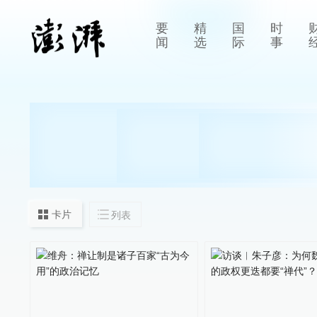
要
精
国
时
闻
选
际
事
卡片
列表