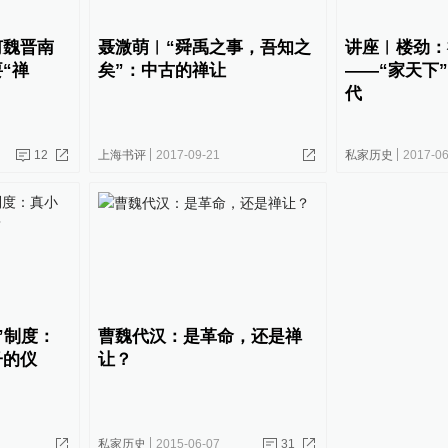
何魏晋南
聂溦萌︱“舜禹之事，吾知之
讲座︱楼劲：
“禅
矣”：中古的禅让
——“家天下
代
12
上海书评
2017-09-21
私家历史
2017-06
”制度：
曹魏代汉：是革命，还是禅
子的仪
让？
私家历史
2015-06-07
31