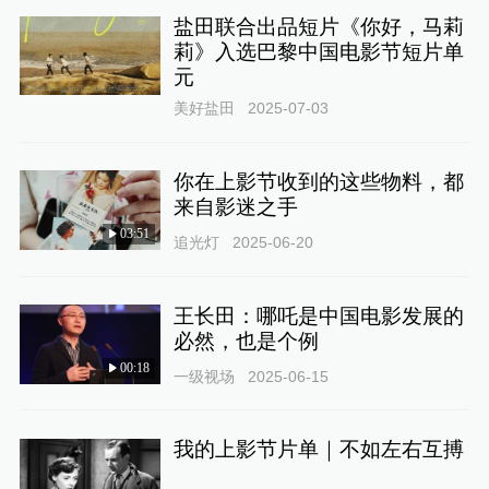
盐田联合出品短片《你好，马莉
莉》入选巴黎中国电影节短片单
元
美好盐田
2025-07-03
你在上影节收到的这些物料，都
来自影迷之手
03:51
追光灯
2025-06-20
王长田：哪吒是中国电影发展的
必然，也是个例
00:18
一级视场
2025-06-15
我的上影节片单｜不如左右互搏