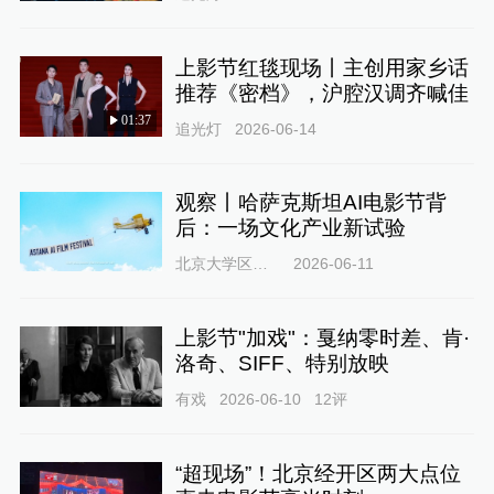
上影节红毯现场丨主创用家乡话
推荐《密档》，沪腔汉调齐喊佳
01:37
追光灯
2026-06-14
观察丨哈萨克斯坦AI电影节背
后：一场文化产业新试验
北京大学区域与国别研究院
2026-06-11
上影节"加戏"：戛纳零时差、肯·
洛奇、SIFF、特别放映
有戏
2026-06-10
12
评
“超现场”！北京经开区两大点位