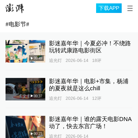
下载APP
#
电影节
#
影迷嘉年华｜今夏必冲！不绕路
玩转武康路电影街区
00:49
追光灯
2026-06-14
18
评
影迷嘉年华｜电影+市集，杨浦
的夏夜就是这么chill
00:37
追光灯
2026-06-14
12
评
影迷嘉年华｜谁的露天电影DNA
动了，快去东宫广场！
00:25
追光灯
2026-06-14