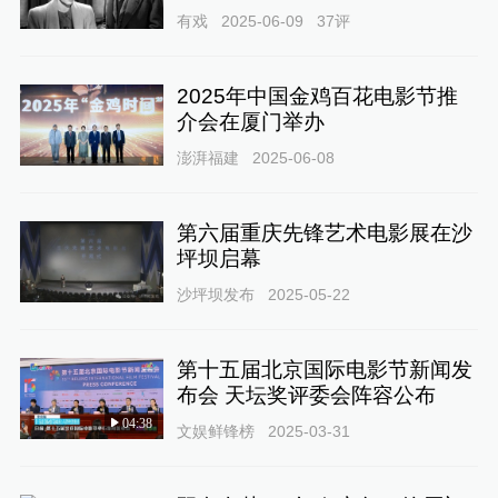
有戏
2025-06-09
37
评
2025年中国金鸡百花电影节推
介会在厦门举办
澎湃福建
2025-06-08
第六届重庆先锋艺术电影展在沙
坪坝启幕
沙坪坝发布
2025-05-22
第十五届北京国际电影节新闻发
布会 天坛奖评委会阵容公布
04:38
文娱鲜锋榜
2025-03-31