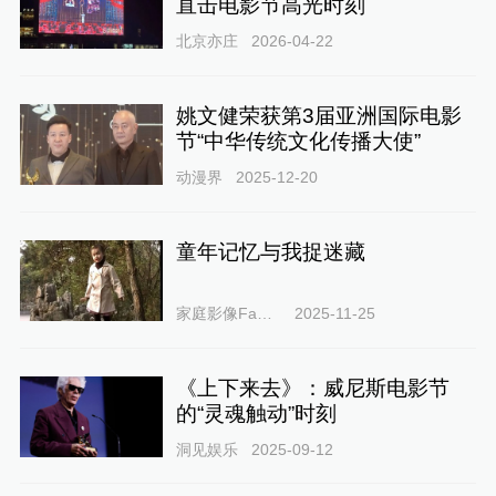
直击电影节高光时刻
北京亦庄
2026-04-22
姚文健荣获第3届亚洲国际电影
节“中华传统文化传播大使”
动漫界
2025-12-20
童年记忆与我捉迷藏
家庭影像FamilyLens
2025-11-25
《上下来去》：威尼斯电影节
的“灵魂触动”时刻
洞见娱乐
2025-09-12